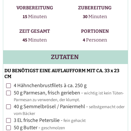
VORBEREITUNG
ZUBEREITUNG
Minuten
Minuten
15
30
Minuten
Minuten
ZEIT GESAMT
PORTIONEN
Minuten
45
4
Minuten
Personen
ZUTATEN
DU BENÖTIGST EINE AUFLAUFFORM MIT CA. 33 x 23
CM
4
Hähnchenbrustfilets à ca. 250 g
▢
50
g
Parmesan, frisch gerieben
-
wichtig ist kein Tüten-
▢
Parmesan zu verwenden, der klumpt.
40
g
Semmelbrösel / Paniermehl
-
selbstgemacht oder
▢
vom Bäcker
3
EL
frische Petersilie
-
fein gehackt
▢
50
g
Butter
-
geschmolzen
▢