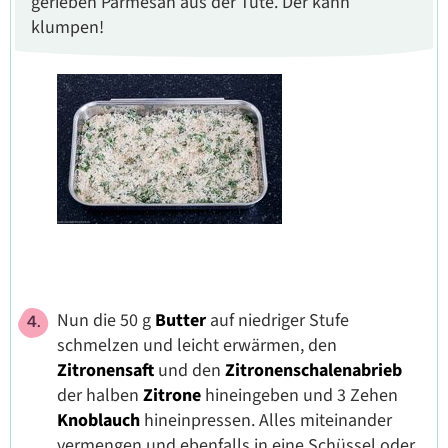
gerieben Parmesan aus der Tüte. Der kann
klumpen!
Nun die 50 g
Butter
auf niedriger Stufe
schmelzen und leicht erwärmen, den
Zitronensaft
und den
Zitronenschalenabrieb
der halben
Zitrone
hineingeben und 3 Zehen
Knoblauch
hineinpressen. Alles miteinander
vermengen und ebenfalls in eine Schüssel oder