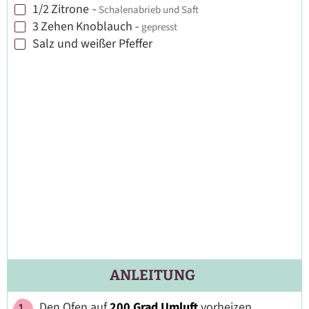
1/2
Zitrone
-
Schalenabrieb und Saft
▢
3
Zehen
Knoblauch
-
gepresst
▢
Salz und weißer Pfeffer
▢
ANLEITUNG
Den Ofen auf
200 Grad Umluft
vorheizen