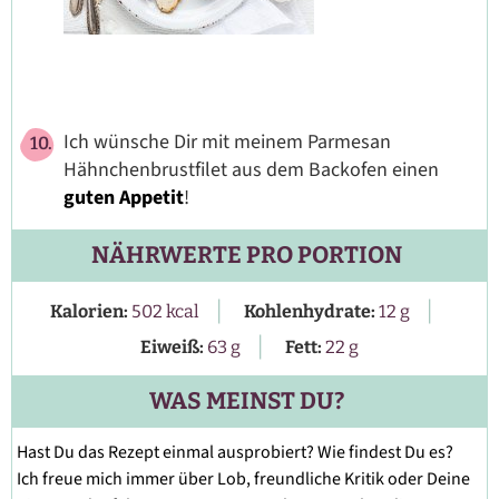
Ich wünsche Dir mit meinem Parmesan
Hähnchenbrustfilet aus dem Backofen einen
guten Appetit
!
NÄHRWERTE PRO PORTION
|
|
Kalorien:
502
kcal
Kohlenhydrate:
12
g
|
Eiweiß:
63
g
Fett:
22
g
WAS MEINST DU?
Hast Du das Rezept einmal ausprobiert? Wie findest Du es?
Ich freue mich immer über Lob, freundliche Kritik oder Deine