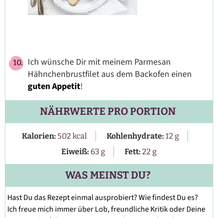
Ich wünsche Dir mit meinem Parmesan
Hähnchenbrustfilet aus dem Backofen einen
guten Appetit
!
NÄHRWERTE PRO PORTION
|
|
Kalorien:
502
kcal
Kohlenhydrate:
12
g
|
Eiweiß:
63
g
Fett:
22
g
WAS MEINST DU?
Hast Du das Rezept einmal ausprobiert? Wie findest Du es?
Ich freue mich immer über Lob, freundliche Kritik oder Deine