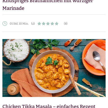
Knuspriges Brathähnchen mit würziger
Marinade
01 Std. 10 Min.
5,0
(8)
Chicken Tikka Masala – einfaches Rezept