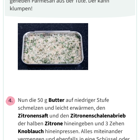
gerieben Parmesan aus der Tüte. Der kann
klumpen!
Nun die 50 g
Butter
auf niedriger Stufe
schmelzen und leicht erwärmen, den
Zitronensaft
und den
Zitronenschalenabrieb
der halben
Zitrone
hineingeben und 3 Zehen
Knoblauch
hineinpressen. Alles miteinander
vermengen und ebenfalls in eine Schüssel oder