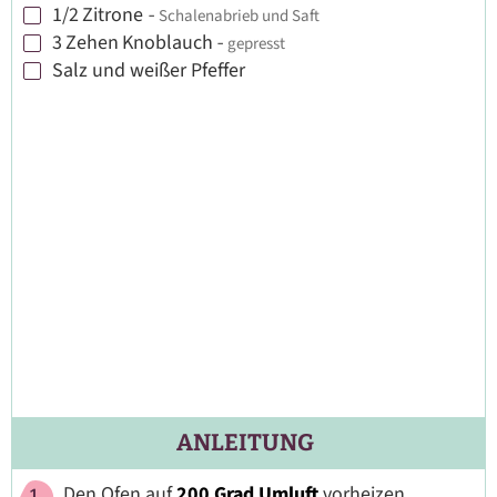
1/2
Zitrone
-
Schalenabrieb und Saft
▢
3
Zehen
Knoblauch
-
gepresst
▢
Salz und weißer Pfeffer
▢
ANLEITUNG
Den Ofen auf
200 Grad Umluft
vorheizen