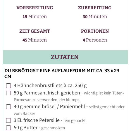
VORBEREITUNG
ZUBEREITUNG
Minuten
Minuten
15
30
Minuten
Minuten
ZEIT GESAMT
PORTIONEN
Minuten
45
4
Minuten
Personen
ZUTATEN
DU BENÖTIGST EINE AUFLAUFFORM MIT CA. 33 x 23
CM
4
Hähnchenbrustfilets à ca. 250 g
▢
50
g
Parmesan, frisch gerieben
-
wichtig ist kein Tüten-
▢
Parmesan zu verwenden, der klumpt.
40
g
Semmelbrösel / Paniermehl
-
selbstgemacht oder
▢
vom Bäcker
3
EL
frische Petersilie
-
fein gehackt
▢
50
g
Butter
-
geschmolzen
▢