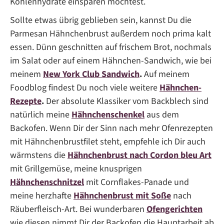
Kohlenhydrate einsparen möchtest.
Sollte etwas übrig geblieben sein, kannst Du die
Parmesan Hähnchenbrust außerdem noch prima kalt
essen. Dünn geschnitten auf frischem Brot, nochmals
im Salat oder auf einem Hähnchen-Sandwich, wie bei
meinem
New York Club Sandwich
.
Auf meinem
Foodblog findest Du noch viele weitere
Hähnchen-
Rezepte
.
Der absolute Klassiker vom Backblech sind
natürlich meine
Hähnchenschenkel
aus dem
Backofen. Wenn Dir der Sinn nach mehr Ofenrezepten
mit Hähnchenbrustfilet steht, empfehle ich Dir auch
wärmstens die
Hähnchenbrust nach Cordon bleu Art
mit Grillgemüse, meine knusprigen
Hähnchenschnitzel
mit Cornflakes-Panade und
meine herzhafte
Hähnchenbrust mit Soße
nach
Räuberfleisch-Art. Bei wunderbaren
Ofengerichten
wie diesen nimmt Dir der Backofen die Hauptarbeit ab