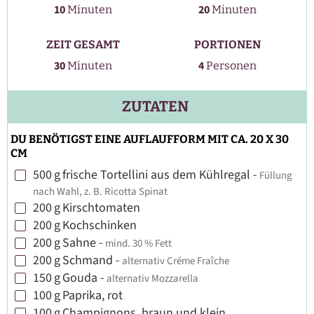
Minuten
Minuten
10
20
Minuten
Minuten
ZEIT GESAMT
PORTIONEN
Minuten
30
4
Minuten
Personen
ZUTATEN
DU BENÖTIGST EINE AUFLAUFFORM MIT CA. 20 X 30
CM
500
g
frische Tortellini aus dem Kühlregal
-
Füllung
▢
nach Wahl, z. B. Ricotta Spinat
200
g
Kirschtomaten
▢
200
g
Kochschinken
▢
200
g
Sahne
-
mind. 30 % Fett
▢
200
g
Schmand
-
alternativ Créme Fraîche
▢
150
g
Gouda
-
alternativ Mozzarella
▢
100
g
Paprika, rot
▢
100
g
Champignons, braun und klein