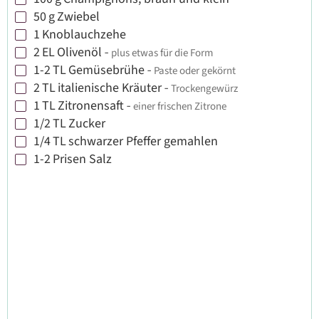
▢
50
g
Zwiebel
▢
1
Knoblauchzehe
▢
2
EL
Olivenöl
-
plus etwas für die Form
▢
1-2
TL
Gemüsebrühe
-
Paste oder gekörnt
▢
2
TL
italienische Kräuter
-
Trockengewürz
▢
1
TL
Zitronensaft
-
einer frischen Zitrone
▢
1/2
TL
Zucker
▢
1/4
TL
schwarzer Pfeffer gemahlen
▢
1-2
Prisen
Salz
▢