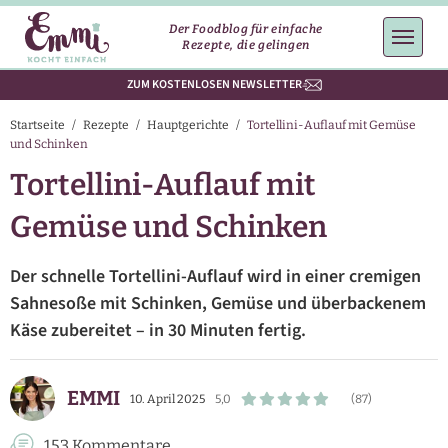
Der Foodblog für einfache
Rezepte, die gelingen
ZUM KOSTENLOSEN NEWSLETTER
Startseite
/
Rezepte
/
Hauptgerichte
/
Tortellini-Auflauf mit Gemüse
und Schinken
Tortellini-Auflauf mit
Gemüse und Schinken
Der schnelle Tortellini-Auflauf wird in einer cremigen
Sahnesoße mit Schinken, Gemüse und überbackenem
Käse zubereitet – in 30 Minuten fertig.
EMMI
10. April 2025
5,0
(87)
153 Kommentare