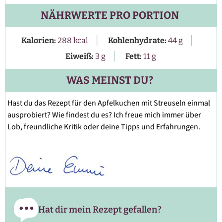
NÄHRWERTE PRO PORTION
|
|
Kalorien:
288
kcal
Kohlenhydrate:
44
g
|
Eiweiß:
3
g
Fett:
11
g
WAS MEINST DU?
Hast du das Rezept für den Apfelkuchen mit Streuseln einmal
ausprobiert? Wie findest du es? Ich freue mich immer über
Lob, freundliche Kritik oder deine Tipps und Erfahrungen.
Hat dir mein Rezept gefallen?