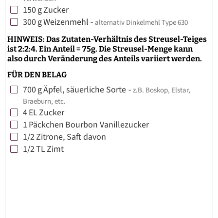
150
g
Zucker
▢
300
g
Weizenmehl
-
alternativ Dinkelmehl Type 630
▢
HINWEIS: Das Zutaten-Verhältnis des Streusel-Teiges
ist 2:2:4. Ein Anteil = 75g. Die Streusel-Menge kann
also durch Veränderung des Anteils variiert werden.
FÜR DEN BELAG
700
g
Äpfel, säuerliche Sorte
-
z.B. Boskop, Elstar,
▢
Braeburn, etc.
4
EL
Zucker
▢
1
Päckchen
Bourbon Vanillezucker
▢
1/2
Zitrone, Saft davon
▢
1/2
TL
Zimt
▢