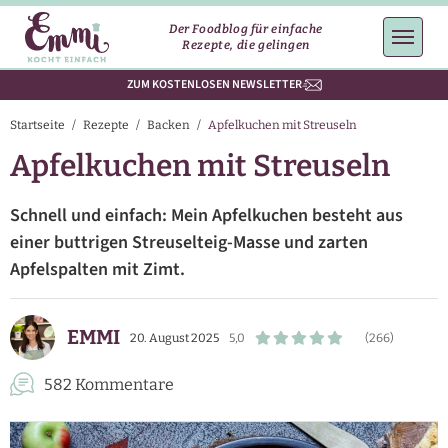
Der Foodblog für einfache
Rezepte, die gelingen
ZUM KOSTENLOSEN NEWSLETTER
Startseite
/
Rezepte
/
Backen
/
Apfelkuchen mit Streuseln
Apfelkuchen mit Streuseln
Schnell und einfach: Mein Apfelkuchen besteht aus
einer buttrigen Streuselteig-Masse und zarten
Apfelspalten mit Zimt.
EMMI
20. August 2025
5,0
(266)
582 Kommentare