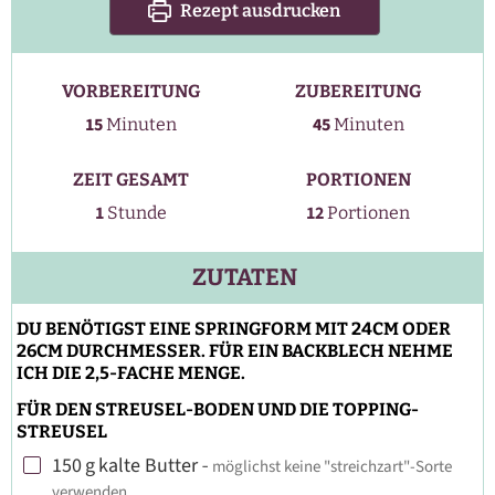
Rezept ausdrucken
VORBEREITUNG
ZUBEREITUNG
Minuten
Minuten
15
45
Minuten
Minuten
ZEIT GESAMT
PORTIONEN
Stunde
1
12
Stunde
Portionen
ZUTATEN
DU BENÖTIGST EINE SPRINGFORM MIT 24CM ODER
26CM DURCHMESSER. FÜR EIN BACKBLECH NEHME
ICH DIE 2,5-FACHE MENGE.
FÜR DEN STREUSEL-BODEN UND DIE TOPPING-
STREUSEL
150
g
kalte Butter
-
möglichst keine "streichzart"-Sorte
▢
verwenden