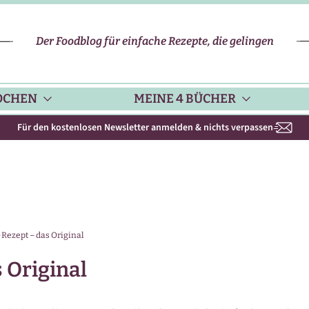
Der Foodblog für einfache Rezepte, die gelingen
OCHEN
MEINE 4 BÜCHER
Für den kostenlosen Newsletter anmelden & nichts verpassen
CHENHELFER
SCHNELLE REZEPTE
KOCHBUCH NR. 1
PPS & TRICKS
VEGETARISCHE REZEPTE
KOCHBUCH NR. 2
Rezept – das Original
ISONKALENDER
FLEISCH & GEFLÜGEL
KOCHBUCH NR. 3
 Original
ISONAL & REGIONAL
FISCH-REZEPTE
NEUES BACKBUCH