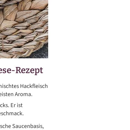
ese-Rezept
mischtes Hackfleisch
eisten Aroma.
ks. Er ist
Geschmack.
nische Saucenbasis,