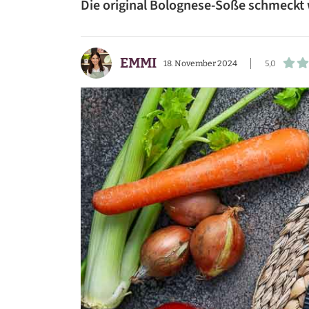
Die original Bolognese-Soße schmeckt wi
BEILAGEN
VORSPEISEN
EMMI
18. November 2024
5,0
DESSERTS
SNACKS
FRÜHSTÜCK
GETRÄNKE