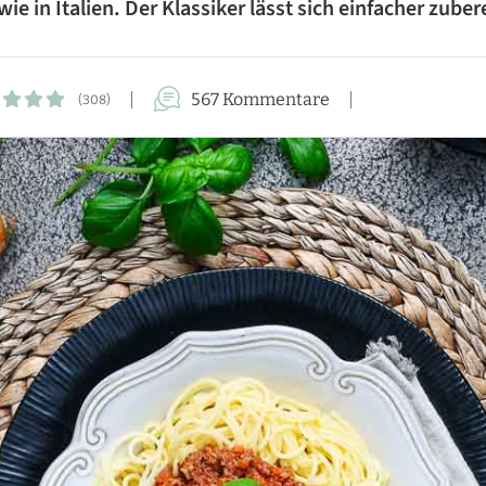
e in Italien. Der Klassiker lässt sich einfacher zuber
FÜR DIE FAMILIE
FÜR GÄSTE
567 Kommentare
(308)
KUCHEN-REZEPTE
AUFLAUF-REZEPTE
PASTA-REZEPTE
REZEPTE VON A BIS Z