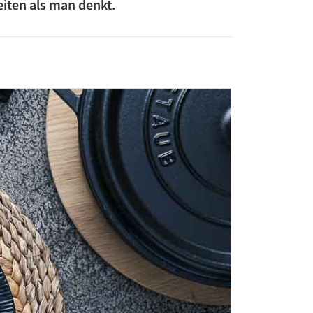
eiten als man denkt.
ZUCCHINI-REZEPTE
BLUMENKOHL-REZEPTE
LOW-CARB-REZEPTE
VEGANE REZEPTE
ASIATISCHE REZEPTE
ITALIENISCHE REZEPTE