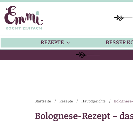
REZEPTE
BESSER K
BACKEN
KÜ
HAUPTGERICHTE
TI
Startseite
/
Rezepte
/
Hauptgerichte
/
Bolognese-
SUPPEN
SA
Bolognese-Rezept – das
SALATE
SA