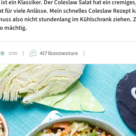
st ein Klassiker. Der Coleslaw Salat hat ein cremiges
FÜR DIE FAMILIE
t für viele Anlässe. Mein schnelles Coleslaw Rezept 
 muss also nicht stundenlang im Kühlschrank ziehen
FÜR GÄSTE
so mächtig.
KUCHEN-REZEPTE
AUFLAUF-REZEPTE
417 Kommentare
(235)
PASTA-REZEPTE
REZEPTE VON A BIS Z