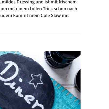
, mildes Dressing und ist mit frischem
ZUCCHINI-REZEPTE
kann mit einem tollen Trick schon nach
. Zudem kommt mein Cole Slaw mit
BLUMENKOHL-REZEPTE
LOW-CARB-REZEPTE
VEGANE REZEPTE
ASIATISCHE REZEPTE
ITALIENISCHE REZEPTE