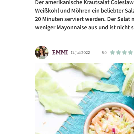
Der amerikanische Krautsalat Coleslaw i
BEILAGEN
Weißkohl und Möhren ein beliebter Sala
20 Minuten serviert werden. Der Salat
VORSPEISEN
weniger Mayonnaise aus und ist nicht 
DESSERTS
SNACKS
EMMI
11. Juli 2022
5,0
FRÜHSTÜCK
GETRÄNKE