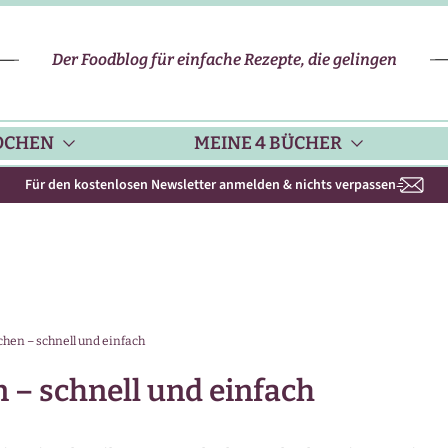
Der Foodblog für einfache Rezepte, die gelingen
OCHEN
MEINE 4 BÜCHER
Für den kostenlosen Newsletter anmelden & nichts verpassen
CHENHELFER
SCHNELLE REZEPTE
KOCHBUCH NR. 1
PPS & TRICKS
VEGETARISCHE REZEPTE
KOCHBUCH NR. 2
hen – schnell und einfach
ISONKALENDER
FLEISCH & GEFLÜGEL
KOCHBUCH NR. 3
 – schnell und einfach
ISONAL & REGIONAL
FISCH-REZEPTE
NEUES BACKBUCH