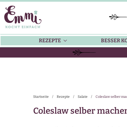
REZEPTE
BESSER K
BACKEN
KÜ
HAUPTGERICHTE
TI
Startseite
/
Rezepte
/
Salate
/
Coleslaw selber mac
SUPPEN
SA
Coleslaw selber machen
SALATE
SA