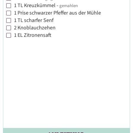
1
TL
Kreuzkümmel
-
gemahlen
▢
1
Prise
schwarzer Pfeffer aus der Mühle
▢
1
TL
scharfer Senf
▢
2
Knoblauchzehen
▢
1
EL
Zitronensaft
▢