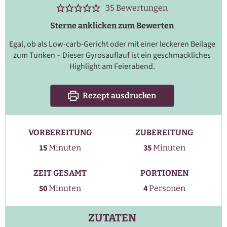
35
Bewertungen
Sterne anklicken zum Bewerten
Egal, ob als Low-carb-Gericht oder mit einer leckeren Beilage
zum Tunken – Dieser Gyrosauflauf ist ein geschmackliches
Highlight am Feierabend.
Rezept ausdrucken
VORBEREITUNG
ZUBEREITUNG
Minuten
Minuten
15
35
Minuten
Minuten
ZEIT GESAMT
PORTIONEN
Minuten
50
4
Minuten
Personen
ZUTATEN