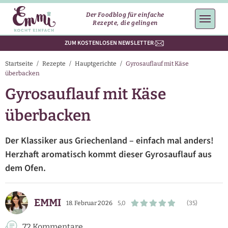
Der Foodblog für einfache
Rezepte, die gelingen
ZUM KOSTENLOSEN NEWSLETTER
Startseite
/
Rezepte
/
Hauptgerichte
/
Gyrosauflauf mit Käse
überbacken
Gyrosauflauf mit Käse
überbacken
Der Klassiker aus Griechenland – einfach mal anders!
Herzhaft aromatisch kommt dieser Gyrosauflauf aus
dem Ofen.
EMMI
18. Februar 2026
5,0
(35)
72 Kommentare