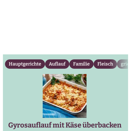
Hauptgerichte
Auflauf
Familie
Fleisch
grie
Gyrosauflauf mit Käse überbacken