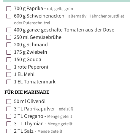
700
g
Paprika
-
rot, gelb, grün
▢
600
g
Schweinenacken
-
alternativ: Hähnchenbrustfilet
▢
oder Putenschnitzel
400
g
ganze geschälte Tomaten aus der Dose
▢
250
ml
Gemüsebrühe
▢
200
g
Schmand
▢
175
g
Zwiebeln
▢
150
g
Gouda
▢
1
rote Peperoni
▢
1
EL
Mehl
▢
1
EL
Tomatenmark
▢
FÜR DIE MARINADE
50
ml
Olivenöl
▢
3
TL
Paprikapulver
-
edelsüß
▢
3
TL
Oregano
-
Menge geteilt
▢
3
TL
Thymian
-
Menge geteilt
▢
2
TL
Salz
-
Menge geteilt
▢