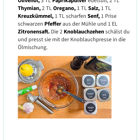
Olivenöl,
3 TL
Paprikapulver
edelsüß, 2 TL
Thymian,
2 TL
Oregano,
1 TL
Salz,
1 TL
Kreuzkümmel,
1 TL scharfen
Senf,
1 Prise
schwarzen
Pfeffer
aus der Mühle und 1 EL
Zitronensaft.
Die 2
Knoblauchzehen
schälst du
und presst sie mit der Knoblauchpresse in die
Ölmischung.