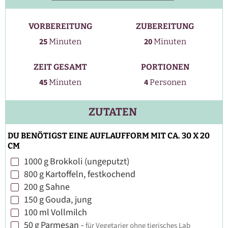
VORBEREITUNG
ZUBEREITUNG
Minuten
Minuten
25
20
Minuten
Minuten
ZEIT GESAMT
PORTIONEN
Minuten
45
4
Minuten
Personen
ZUTATEN
DU BENÖTIGST EINE AUFLAUFFORM MIT CA. 30 X 20
CM
1000
g
Brokkoli (ungeputzt)
▢
800
g
Kartoffeln, festkochend
▢
200
g
Sahne
▢
150
g
Gouda, jung
▢
100
ml
Vollmilch
▢
50
g
Parmesan
-
für Vegetarier ohne tierisches Lab
▢