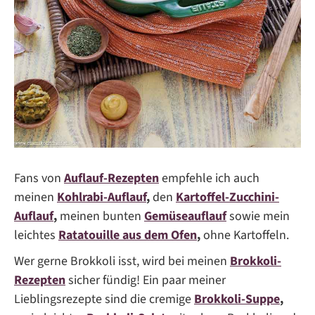
Fans von
Auflauf-Rezepten
empfehle ich auch
meinen
Kohlrabi-Auflauf
,
den
Kartoffel-Zucchini-
Auflauf
,
meinen bunten
Gemüseauflauf
sowie mein
leichtes
Ratatouille aus dem Ofen
,
ohne Kartoffeln.
Wer gerne Brokkoli isst, wird bei meinen
Brokkoli-
Rezepten
sicher fündig! Ein paar meiner
Lieblingsrezepte sind die cremige
Brokkoli-Suppe
,