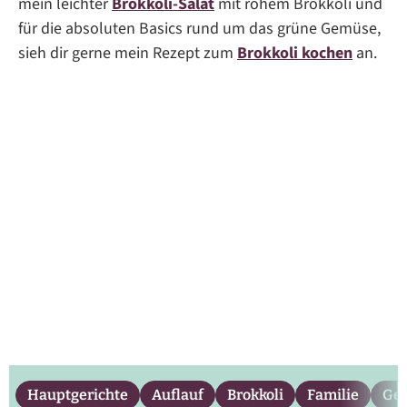
mein leichter
Brokkoli-Salat
mit rohem Brokkoli und
für die absoluten Basics rund um das grüne Gemüse,
sieh dir gerne mein Rezept zum
Brokkoli kochen
an.
Hauptgerichte
Auflauf
Brokkoli
Familie
Ge