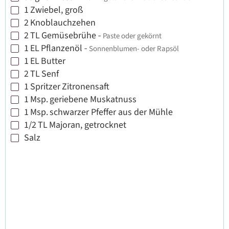
1
Zwiebel, groß
▢
2
Knoblauchzehen
▢
2
TL
Gemüsebrühe
-
Paste oder gekörnt
▢
1
EL
Pflanzenöl
-
Sonnenblumen- oder Rapsöl
▢
1
EL
Butter
▢
2
TL
Senf
▢
1
Spritzer
Zitronensaft
▢
1
Msp.
geriebene Muskatnuss
▢
1
Msp.
schwarzer Pfeffer aus der Mühle
▢
1/2
TL
Majoran, getrocknet
▢
Salz
▢