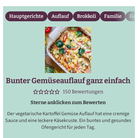
Hauptgerichte
Auflauf
Brokkoli
Familie
Ge
Bunter Gemüseauflauf ganz einfach
150
Bewertungen
Sterne anklicken zum Bewerten
Der vegetarische Kartoffel Gemüse Auflauf hat eine cremige
Sauce und eine leckere Käsekruste. Ein buntes und gesundes
Ofengericht für jeden Tag.