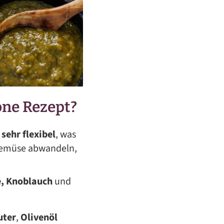
one Rezept?
h
sehr flexibel
, was
-Gemüse abwandeln,
e, Knoblauch
und
uter
,
Olivenöl