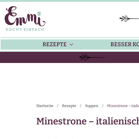
REZEPTE
BESSER K
BACKEN
KÜ
HAUPTGERICHTE
TI
Startseite
/
Rezepte
/
Suppen
/
Minestrone – ita
SUPPEN
SA
Minestrone – italieni
SALATE
SA