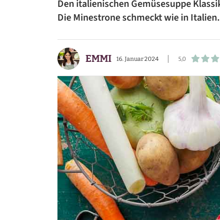
Den italienischen Gemüsesuppe Klassik
BEILAGEN
Die Minestrone schmeckt wie in Italien.
VORSPEISEN
EMMI
DESSERTS
16. Januar 2024
5,0
SNACKS
FRÜHSTÜCK
GETRÄNKE