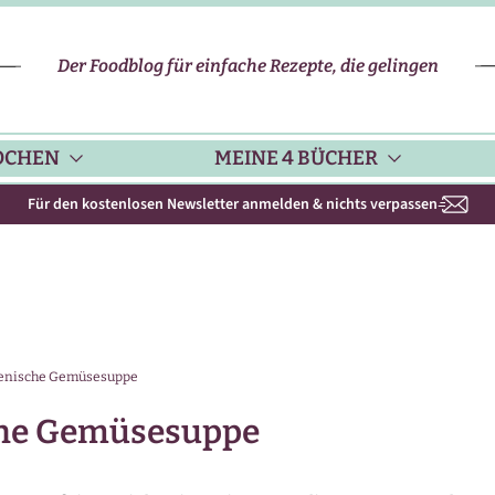
Der Foodblog für einfache Rezepte, die gelingen
OCHEN
MEINE 4 BÜCHER
Für den kostenlosen Newsletter anmelden & nichts verpassen
CHENHELFER
SCHNELLE REZEPTE
KOCHBUCH NR. 1
PPS & TRICKS
VEGETARISCHE REZEPTE
KOCHBUCH NR. 2
lienische Gemüsesuppe
ISONKALENDER
FLEISCH & GEFLÜGEL
KOCHBUCH NR. 3
sche Gemüsesuppe
ISONAL & REGIONAL
FISCH-REZEPTE
NEUES BACKBUCH