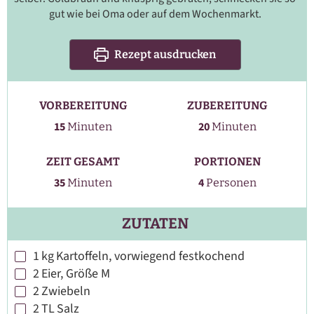
gut wie bei Oma oder auf dem Wochenmarkt.
Rezept ausdrucken
VORBEREITUNG
ZUBEREITUNG
Minuten
Minuten
15
20
Minuten
Minuten
ZEIT GESAMT
PORTIONEN
Minuten
35
4
Minuten
Personen
ZUTATEN
1
kg
Kartoffeln, vorwiegend festkochend
▢
2
Eier, Größe M
▢
2
Zwiebeln
▢
2
TL
Salz
▢