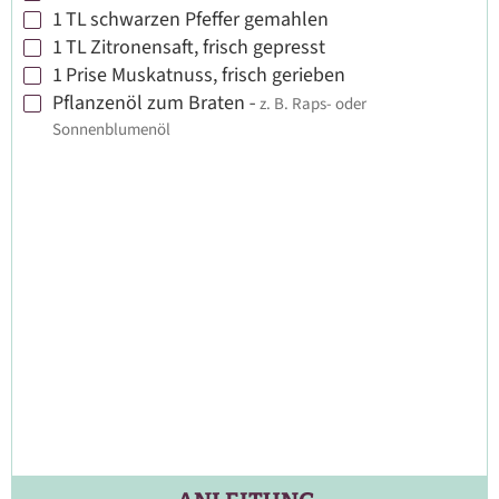
1
TL
schwarzen Pfeffer gemahlen
▢
1
TL
Zitronensaft, frisch gepresst
▢
1
Prise
Muskatnuss, frisch gerieben
▢
Pflanzenöl zum Braten
-
z. B. Raps- oder
▢
Sonnenblumenöl