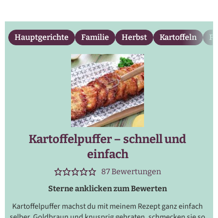
Hauptgerichte
Familie
Herbst
Kartoffeln
Pf
Kartoffelpuffer – schnell und
einfach
87
Bewertungen
Sterne anklicken zum Bewerten
Kartoffelpuffer machst du mit meinem Rezept ganz einfach
selber. Goldbraun und knusprig gebraten, schmecken sie so