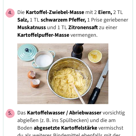
Die
Kartoffel-Zwiebel-Masse
mit 2
Eiern,
2 TL
Salz,
1 TL
schwarzem Pfeffer,
1 Prise geriebener
Muskatnuss
und 1 TL
Zitronensaft
zu einer
Kartoffelpuffer-Masse
vermengen.
Das
Kartoffelwasser / Abriebwasser
vorsichtig
abgießen (z. B. ins Spülbecken) und die am
Boden
abgesetzte Kartoffelstärke
vermischst
du als weiteres Bindemittel ebenfalls mit der