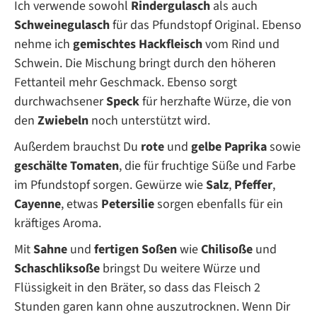
Ich verwende sowohl
Rindergulasch
als auch
Schweinegulasch
für das Pfundstopf Original. Ebenso
nehme ich
gemischtes Hackfleisch
vom Rind und
Schwein. Die Mischung bringt durch den höheren
Fettanteil mehr Geschmack. Ebenso sorgt
durchwachsener
Speck
für herzhafte Würze, die von
den
Zwiebeln
noch unterstützt wird.
Außerdem brauchst Du
rote
und
gelbe Paprika
sowie
geschälte Tomaten
, die für fruchtige Süße und Farbe
im Pfundstopf sorgen. Gewürze wie
Salz
,
Pfeffer
,
Cayenne
, etwas
Petersilie
sorgen ebenfalls für ein
kräftiges Aroma.
Mit
Sahne
und
fertigen Soßen
wie
Chilisoße
und
Schaschliksoße
bringst Du weitere Würze und
Flüssigkeit in den Bräter, so dass das Fleisch 2
Stunden garen kann ohne auszutrocknen. Wenn Dir