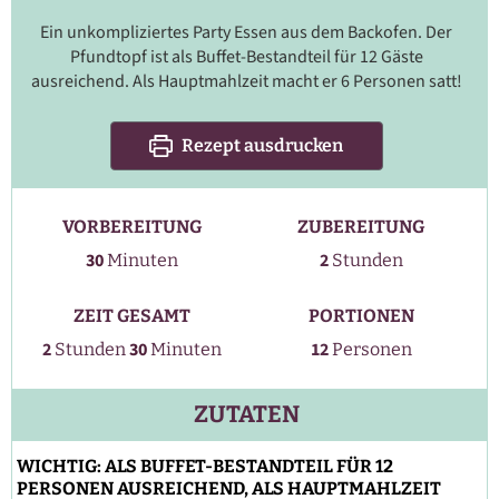
Ein unkompliziertes Party Essen aus dem Backofen. Der
Pfundtopf ist als Buffet-Bestandteil für 12 Gäste
ausreichend. Als Hauptmahlzeit macht er 6 Personen satt!
Rezept ausdrucken
VORBEREITUNG
ZUBEREITUNG
Stunden
Minuten
30
2
Minuten
Stunden
ZEIT GESAMT
PORTIONEN
Stunden
Minuten
2
30
12
Stunden
Minuten
Personen
ZUTATEN
WICHTIG: ALS BUFFET-BESTANDTEIL FÜR 12
PERSONEN AUSREICHEND, ALS HAUPTMAHLZEIT