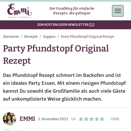
Der Foodblog für einfache
Rezepte, die gelingen
ZUM KOSTENLOSEN NEWSLETTER
Startseite
/
Rezepte
/
Suppen
/
Party Pfundstopf Original Rezept
Party Pfundstopf Original
Rezept
Das Pfundstopf Rezept schmort im Backofen und ist
ein ideales Party Essen. Mit einem riesigen Pfundstopf
kannst Du sowohl die Großfamilie als auch viele Gäste
auf unkomplizierte Weise glücklich machen.
EMMI
2. November 2023
5,0
(268)