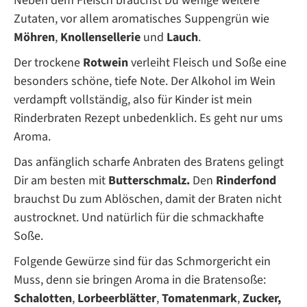
Neben dem Fleisch brauchst Du wenige weitere
Zutaten, vor allem aromatisches Suppengrün wie
Möhren
,
Knollensellerie
und
Lauch
.
Der trockene
Rotwein
verleiht Fleisch und Soße eine
besonders schöne, tiefe Note. Der Alkohol im Wein
verdampft vollständig, also für Kinder ist mein
Rinderbraten Rezept unbedenklich. Es geht nur ums
Aroma.
Das anfänglich scharfe Anbraten des Bratens gelingt
Dir am besten mit
Butterschmalz.
Den
Rinderfond
brauchst Du zum Ablöschen, damit der Braten nicht
austrocknet. Und natürlich für die schmackhafte
Soße.
Folgende Gewürze sind für das Schmorgericht ein
Muss, denn sie bringen Aroma in die Bratensoße:
Schalotten
,
Lorbeerblätter
,
Tomatenmark
,
Zucker,