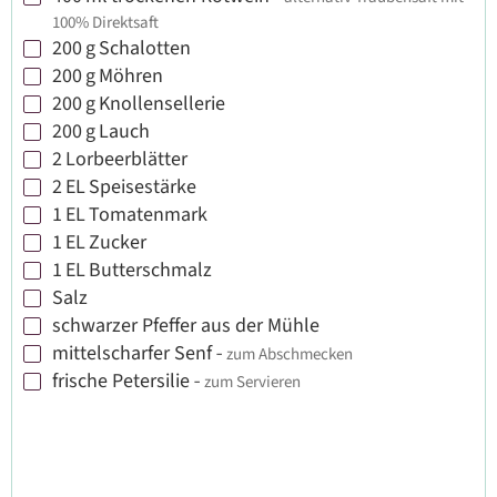
▢
100% Direktsaft
200
g
Schalotten
▢
200
g
Möhren
▢
200
g
Knollensellerie
▢
200
g
Lauch
▢
2
Lorbeerblätter
▢
2
EL
Speisestärke
▢
1
EL
Tomatenmark
▢
1
EL
Zucker
▢
1
EL
Butterschmalz
▢
Salz
▢
schwarzer Pfeffer aus der Mühle
▢
mittelscharfer Senf
-
zum Abschmecken
▢
frische Petersilie
-
zum Servieren
▢