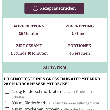
Rezept ausdrucken
VORBEREITUNG
ZUBEREITUNG
Stunde
Minuten
30
1
Minuten
Stunde
ZEIT GESAMT
PORTIONEN
Stunde
Minuten
1
30
6
Stunde
Minuten
Personen
ZUTATEN
DU BENÖTIGST EINEN GROSSEN BRÄTER MIT MIND.
28 CM DURCHMESSER MIT DECKEL
1,5
kg
Rinderschmorbraten
-
aus der Keule oder
▢
Schulter
800
ml
Rinderfond
-
aus dem Glas oder selbstgemacht
▢
400
ml
trockenen Rotwein
-
alternativ Traubensaft mit