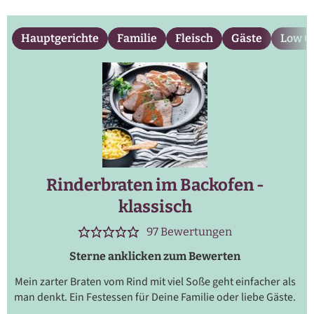
Hauptgerichte
Familie
Fleisch
Gäste
Low C
Rinderbraten im Backofen -
klassisch
97
Bewertungen
Sterne anklicken zum Bewerten
Mein zarter Braten vom Rind mit viel Soße geht einfacher als
man denkt. Ein Festessen für Deine Familie oder liebe Gäste.