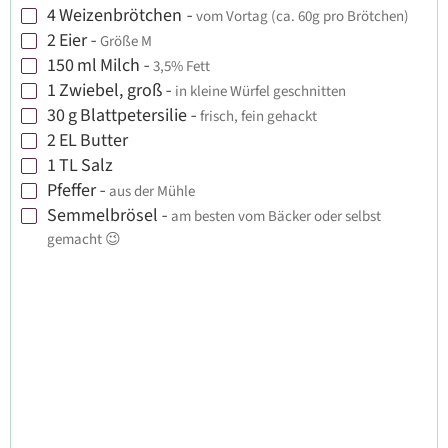
4
Weizenbrötchen
-
vom Vortag (ca. 60g pro Brötchen)
▢
2
Eier
-
Größe M
▢
150
ml
Milch
-
3,5% Fett
▢
1
Zwiebel, groß
-
in kleine Würfel geschnitten
▢
30
g
Blattpetersilie
-
frisch, fein gehackt
▢
2
EL
Butter
▢
1
TL
Salz
▢
Pfeffer
-
aus der Mühle
▢
Semmelbrösel
-
am besten vom Bäcker oder selbst
▢
gemacht 😉