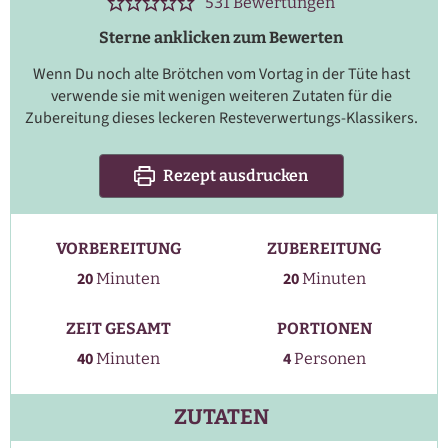
531
Bewertungen
Sterne anklicken zum Bewerten
Wenn Du noch alte Brötchen vom Vortag in der Tüte hast
verwende sie mit wenigen weiteren Zutaten für die
Zubereitung dieses leckeren Resteverwertungs-Klassikers.
Rezept ausdrucken
VORBEREITUNG
ZUBEREITUNG
Minuten
Minuten
20
20
Minuten
Minuten
ZEIT GESAMT
PORTIONEN
Minuten
40
4
Minuten
Personen
ZUTATEN