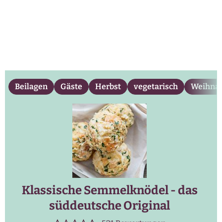
Beilagen
Gäste
Herbst
vegetarisch
Weihna
Klassische Semmelknödel - das
süddeutsche Original