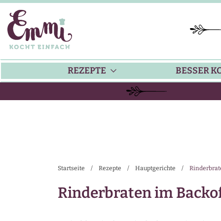
REZEPTE
BESSER K
BACKEN
KÜ
HAUPTGERICHTE
TI
Startseite
/
Rezepte
/
Hauptgerichte
/
Rinderbrat
SUPPEN
SA
Rinderbraten im Backof
SALATE
SA