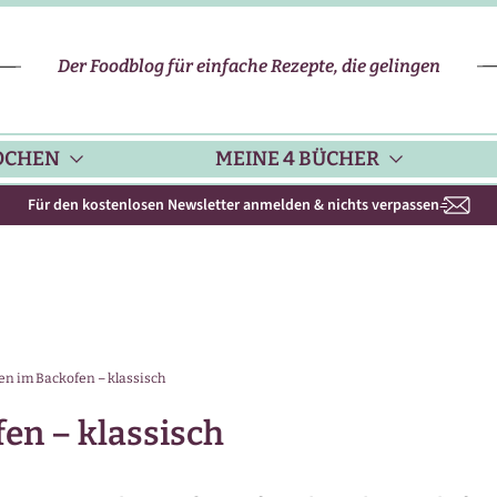
Der Foodblog für einfache Rezepte, die gelingen
OCHEN
MEINE 4 BÜCHER
Für den kostenlosen Newsletter anmelden & nichts verpassen
CHENHELFER
SCHNELLE REZEPTE
KOCHBUCH NR. 1
PPS & TRICKS
VEGETARISCHE REZEPTE
KOCHBUCH NR. 2
en im Backofen – klassisch
ISONKALENDER
FLEISCH & GEFLÜGEL
KOCHBUCH NR. 3
en – klassisch
ISONAL & REGIONAL
FISCH-REZEPTE
NEUES BACKBUCH