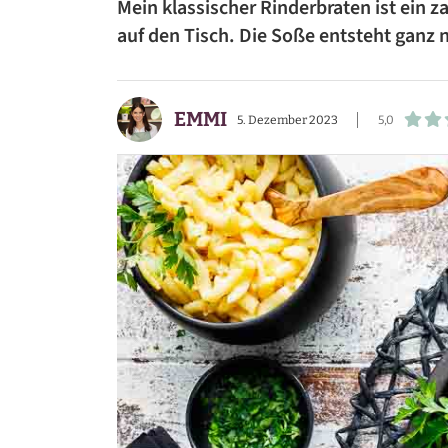
Mein klassischer Rinderbraten ist ein
BEILAGEN
auf den Tisch. Die Soße entsteht ganz
VORSPEISEN
EMMI
DESSERTS
5. Dezember 2023
5,0
SNACKS
FRÜHSTÜCK
GETRÄNKE