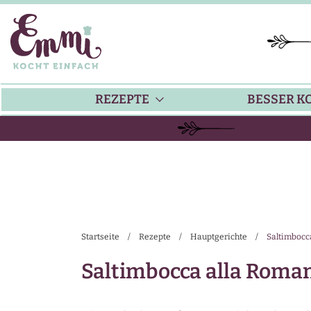
REZEPTE
BESSER K
BACKEN
KÜ
HAUPTGERICHTE
TI
Startseite
/
Rezepte
/
Hauptgerichte
/
Saltimbocca
SUPPEN
SA
Saltimbocca alla Romana
SALATE
SA