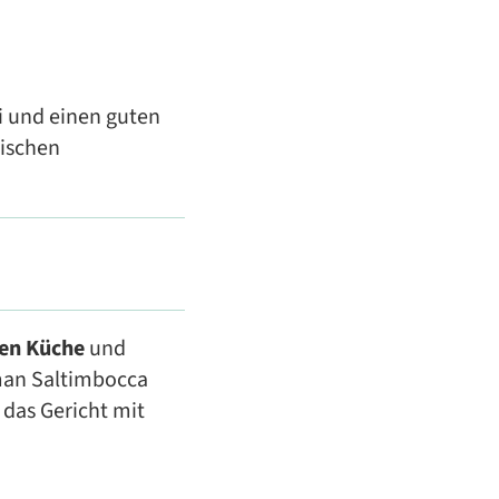
i und einen guten
nischen
en Küche
und
 man Saltimbocca
 das Gericht mit