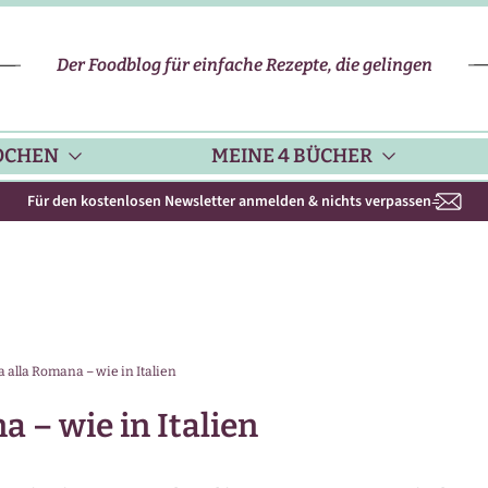
Der Foodblog für einfache Rezepte, die gelingen
OCHEN
MEINE 4 BÜCHER
Für den kostenlosen Newsletter anmelden & nichts verpassen
CHENHELFER
SCHNELLE REZEPTE
KOCHBUCH NR. 1
PPS & TRICKS
VEGETARISCHE REZEPTE
KOCHBUCH NR. 2
 alla Romana – wie in Italien
ISONKALENDER
FLEISCH & GEFLÜGEL
KOCHBUCH NR. 3
 – wie in Italien
ISONAL & REGIONAL
FISCH-REZEPTE
NEUES BACKBUCH