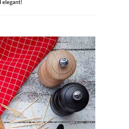
 elegant!
ZUCCHINI-REZEPTE
BLUMENKOHL-REZEPTE
LOW-CARB-REZEPTE
VEGANE REZEPTE
ASIATISCHE REZEPTE
ITALIENISCHE REZEPTE