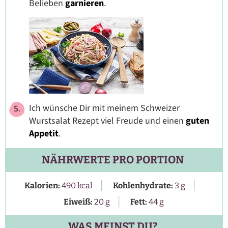
Belieben
garnieren
.
Ich wünsche Dir mit meinem Schweizer
Wurstsalat Rezept viel Freude und einen
guten
Appetit
.
NÄHRWERTE PRO PORTION
|
|
Kalorien:
490
kcal
Kohlenhydrate:
3
g
|
Eiweiß:
20
g
Fett:
44
g
WAS MEINST DU?