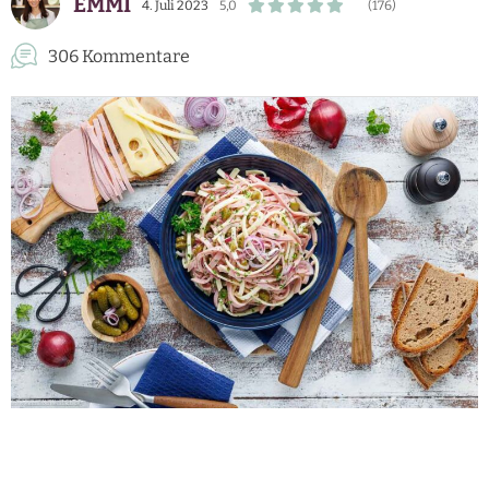
EMMI
4. Juli 2023
5,0
(176)
306 Kommentare