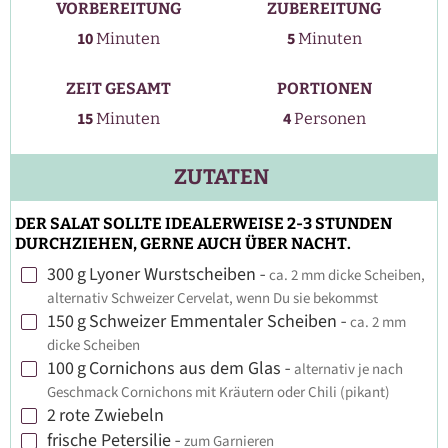
VORBEREITUNG
ZUBEREITUNG
Minuten
Minuten
10
5
Minuten
Minuten
ZEIT GESAMT
PORTIONEN
Minuten
15
4
Minuten
Personen
ZUTATEN
DER SALAT SOLLTE IDEALERWEISE 2-3 STUNDEN
DURCHZIEHEN, GERNE AUCH ÜBER NACHT.
300
g
Lyoner Wurstscheiben
-
ca. 2 mm dicke Scheiben,
▢
alternativ Schweizer Cervelat, wenn Du sie bekommst
150
g
Schweizer Emmentaler Scheiben
-
ca. 2 mm
▢
dicke Scheiben
100
g
Cornichons aus dem Glas
-
alternativ je nach
▢
Geschmack Cornichons mit Kräutern oder Chili (pikant)
2
rote Zwiebeln
▢
frische Petersilie
-
zum Garnieren
▢