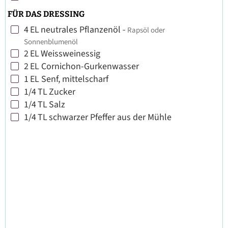
FÜR DAS DRESSING
4
EL
neutrales Pflanzenöl
-
Rapsöl oder
▢
Sonnenblumenöl
2
EL
Weissweinessig
▢
2
EL
Cornichon-Gurkenwasser
▢
1
EL
Senf, mittelscharf
▢
1/4
TL
Zucker
▢
1/4
TL
Salz
▢
1/4
TL
schwarzer Pfeffer aus der Mühle
▢