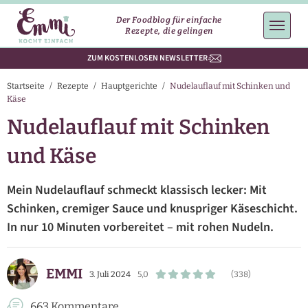
Der Foodblog für einfache
Rezepte, die gelingen
ZUM KOSTENLOSEN NEWSLETTER
Startseite
/
Rezepte
/
Hauptgerichte
/
Nudelauflauf mit Schinken und
Käse
Nudelauflauf mit Schinken
und Käse
Mein Nudelauflauf schmeckt klassisch lecker: Mit
Schinken, cremiger Sauce und knuspriger Käseschicht.
In nur 10 Minuten vorbereitet – mit rohen Nudeln.
EMMI
3. Juli 2024
5,0
(338)
663 Kommentare