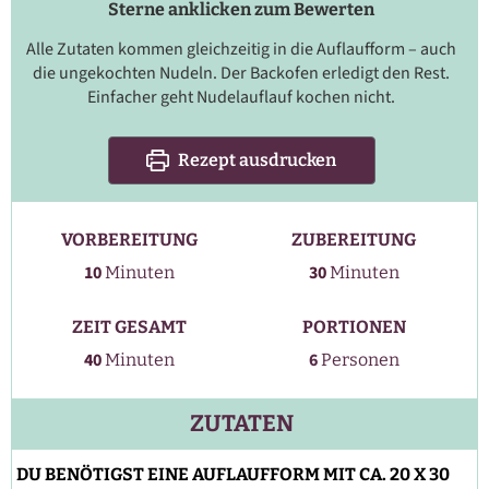
Sterne anklicken zum Bewerten
Alle Zutaten kommen gleichzeitig in die Auflaufform – auch
die ungekochten Nudeln. Der Backofen erledigt den Rest.
Einfacher geht Nudelauflauf kochen nicht.
Rezept ausdrucken
VORBEREITUNG
ZUBEREITUNG
Minuten
Minuten
10
30
Minuten
Minuten
ZEIT GESAMT
PORTIONEN
Minuten
40
6
Minuten
Personen
ZUTATEN
DU BENÖTIGST EINE AUFLAUFFORM MIT CA. 20 X 30