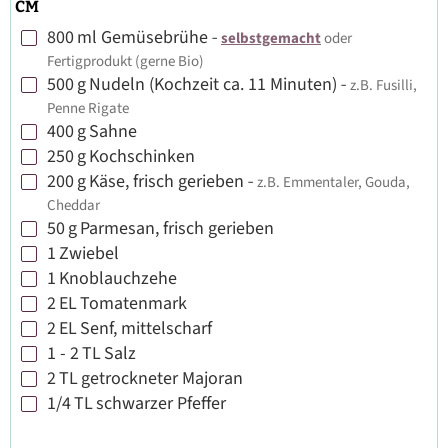
CM
800
ml
Gemüsebrühe
-
selbstgemacht
oder
▢
Fertigprodukt (gerne Bio)
500
g
Nudeln (Kochzeit ca. 11 Minuten)
-
z.B. Fusilli,
▢
Penne Rigate
400
g
Sahne
▢
250
g
Kochschinken
▢
200
g
Käse, frisch gerieben
-
z.B. Emmentaler, Gouda,
▢
Cheddar
50
g
Parmesan, frisch gerieben
▢
1
Zwiebel
▢
1
Knoblauchzehe
▢
2
EL
Tomatenmark
▢
2
EL
Senf, mittelscharf
▢
1 - 2
TL
Salz
▢
2
TL
getrockneter Majoran
▢
1/4
TL
schwarzer Pfeffer
▢