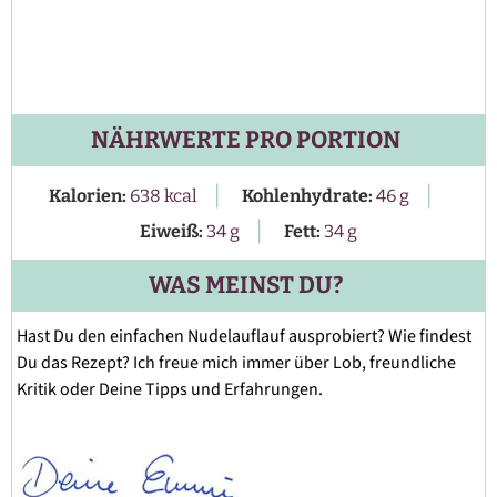
NÄHRWERTE PRO PORTION
|
|
Kalorien:
638
kcal
Kohlenhydrate:
46
g
|
Eiweiß:
34
g
Fett:
34
g
WAS MEINST DU?
Hast Du den einfachen Nudelauflauf ausprobiert? Wie findest
Du das Rezept? Ich freue mich immer über Lob, freundliche
Kritik oder Deine Tipps und Erfahrungen.