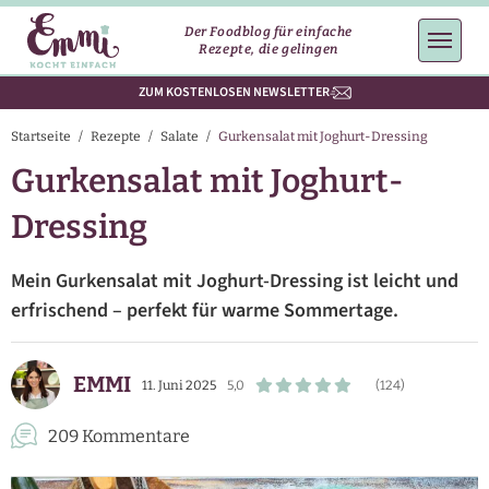
Der Foodblog für einfache
Rezepte, die gelingen
ZUM KOSTENLOSEN NEWSLETTER
Startseite
/
Rezepte
/
Salate
/
Gurkensalat mit Joghurt-Dressing
Gurkensalat mit Joghurt-
Dressing
Mein Gurkensalat mit Joghurt-Dressing ist leicht und
erfrischend – perfekt für warme Sommertage.
EMMI
11. Juni 2025
5,0
(124)
209 Kommentare