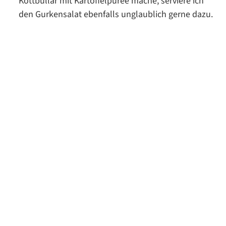
Köttbullar mit Kartoffelpüree mache, serviere ich
den Gurkensalat ebenfalls unglaublich gerne dazu.