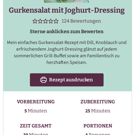
Gurkensalat mit Joghurt-Dressing
124
Bewertungen
Sterne anklicken zum Bewerten
Mein einfaches Gurkensalat-Rezept mit Dill, Knoblauch und
erfrischendem Joghurt-Dressing glänzt auf jedem
sommerlichen Grill-Buffet sowie am Familientisch zu
herzhaften Speisen.
Rezept ausdrucken
VORBEREITUNG
ZUBEREITUNG
Minuten
Minuten
5
25
Minuten
Minuten
ZEIT GESAMT
PORTIONEN
Minuten
Minuten
Personen