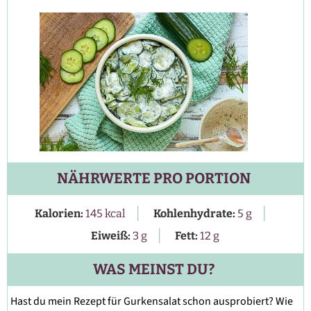
NÄHRWERTE PRO PORTION
|
|
Kalorien:
145
kcal
Kohlenhydrate:
5
g
|
Eiweiß:
3
g
Fett:
12
g
WAS MEINST DU?
Hast du mein Rezept für Gurkensalat schon ausprobiert? Wie