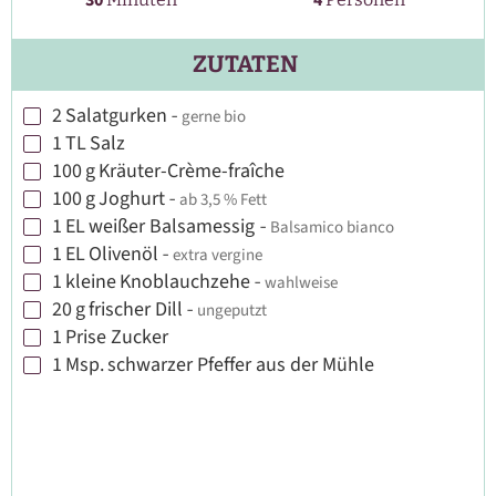
30
4
ZUTATEN
2
Salatgurken
-
gerne bio
▢
1
TL
Salz
▢
100
g
Kräuter-Crème-fraîche
▢
100
g
Joghurt
-
ab 3,5 % Fett
▢
1
EL
weißer Balsamessig
-
Balsamico bianco
▢
1
EL
Olivenöl
-
extra vergine
▢
1
kleine
Knoblauchzehe
-
wahlweise
▢
20
g
frischer Dill
-
ungeputzt
▢
1
Prise
Zucker
▢
1
Msp.
schwarzer Pfeffer aus der Mühle
▢