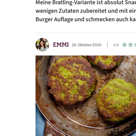
Meine Bratling-Variante ist absolut Sna
BEILAGEN
wenigen Zutaten zubereitet und mit ein
Burger Auflage und schmecken auch ka
VORSPEISEN
DESSERTS
EMMI
26. Oktober 2020
4,8
SNACKS
FRÜHSTÜCK
GETRÄNKE