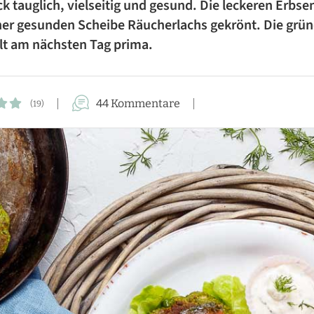
ck tauglich, vielseitig und gesund. Die leckeren Erbs
FÜR DIE FAMILIE
er gesunden Scheibe Räucherlachs gekrönt. Die grünen
lt am nächsten Tag prima.
FÜR GÄSTE
KUCHEN-REZEPTE
44 Kommentare
(19)
AUFLAUF-REZEPTE
PASTA-REZEPTE
REZEPTE VON A BIS Z