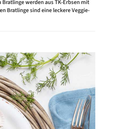
en Bratlinge werden aus TK-Erbsen mit
ZUCCHINI-REZEPTE
 Bratlinge sind eine leckere Veggie-
BLUMENKOHL-REZEPTE
LOW-CARB-REZEPTE
VEGANE REZEPTE
ASIATISCHE REZEPTE
ITALIENISCHE REZEPTE