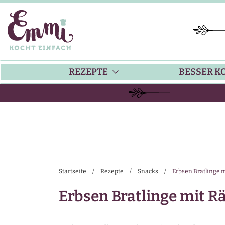
REZEPTE
BESSER K
BACKEN
KÜ
HAUPTGERICHTE
TI
Startseite
/
Rezepte
/
Snacks
/
Erbsen Bratlinge 
SUPPEN
SA
Erbsen Bratlinge mit R
SALATE
SA