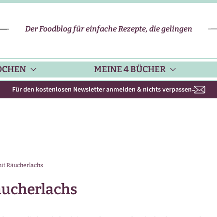
Der Foodblog für einfache Rezepte, die gelingen
OCHEN
MEINE 4 BÜCHER
Für den kostenlosen Newsletter anmelden & nichts verpassen
CHENHELFER
SCHNELLE REZEPTE
KOCHBUCH NR. 1
PPS & TRICKS
VEGETARISCHE REZEPTE
KOCHBUCH NR. 2
mit Räucherlachs
ISONKALENDER
FLEISCH & GEFLÜGEL
KOCHBUCH NR. 3
äucherlachs
ISONAL & REGIONAL
FISCH-REZEPTE
NEUES BACKBUCH