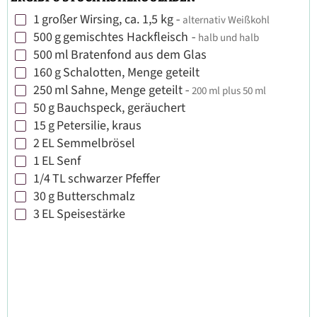
1
großer Wirsing, ca. 1,5 kg
-
alternativ Weißkohl
▢
500
g
gemischtes Hackfleisch
-
halb und halb
▢
500
ml
Bratenfond aus dem Glas
▢
160
g
Schalotten, Menge geteilt
▢
250
ml
Sahne, Menge geteilt
-
200 ml plus 50 ml
▢
50
g
Bauchspeck, geräuchert
▢
15
g
Petersilie, kraus
▢
2
EL
Semmelbrösel
▢
1
EL
Senf
▢
1/4
TL
schwarzer Pfeffer
▢
30
g
Butterschmalz
▢
3
EL
Speisestärke
▢