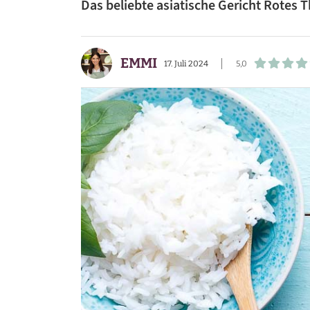
Das beliebte asiatische Gericht Rotes 
BEILAGEN
VORSPEISEN
EMMI
17. Juli 2024
5,0
DESSERTS
SNACKS
FRÜHSTÜCK
GETRÄNKE