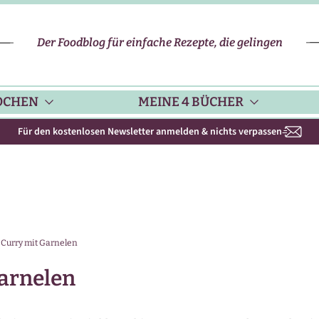
Der Foodblog für einfache Rezepte, die gelingen
OCHEN
MEINE 4 BÜCHER
Für den kostenlosen Newsletter anmelden & nichts verpassen
CHENHELFER
SCHNELLE REZEPTE
KOCHBUCH NR. 1
PPS & TRICKS
VEGETARISCHE REZEPTE
KOCHBUCH NR. 2
-Curry mit Garnelen
ISONKALENDER
FLEISCH & GEFLÜGEL
KOCHBUCH NR. 3
Garnelen
ISONAL & REGIONAL
FISCH-REZEPTE
NEUES BACKBUCH