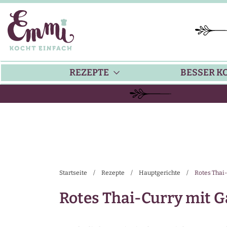
REZEPTE
BESSER K
BACKEN
KÜ
HAUPTGERICHTE
TI
Startseite
/
Rezepte
/
Hauptgerichte
/
Rotes Thai
SUPPEN
SA
Rotes Thai-Curry mit 
SALATE
SA