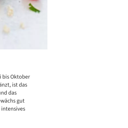
i bis Oktober
nzt, ist das
und das
ewächs gut
 intensives