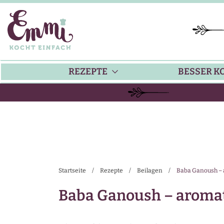
REZEPTE
BESSER K
BACKEN
KÜ
HAUPTGERICHTE
TI
Startseite
/
Rezepte
/
Beilagen
/
Baba Ganoush – 
SUPPEN
SA
Baba Ganoush – aromat
SALATE
SA