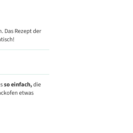
n. Das Rezept der
tisch!
es
so einfach,
die
ackofen etwas