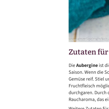
Zutaten fü
Die
Aubergine
ist d
Saison. Wenn die Sc
Gemüse reif. Stiel u
Fruchtfleisch mögl
durchgaren. Durch d
Raucharoma, das ei
Weitere Zutaten fü