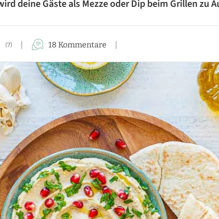
ird deine Gäste als Mezze oder Dip beim Grillen zu
FÜR DIE FAMILIE
FÜR GÄSTE
18 Kommentare
(7)
KUCHEN-REZEPTE
AUFLAUF-REZEPTE
PASTA-REZEPTE
REZEPTE VON A BIS Z