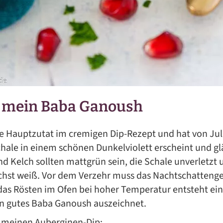
r mein Baba Ganoush
ie Hauptzutat im cremigen Dip-Rezept und hat von Jul
hale in einem schönen Dunkelviolett erscheint und glä
nd Kelch sollten mattgrün sein, die Schale unverletzt 
ichst weiß. Vor dem Verzehr muss das Nachtschatteng
as Rösten im Ofen bei hoher Temperatur entsteht ein
n gutes Baba Ganoush auszeichnet.
r meinen Auberginen-Dip: