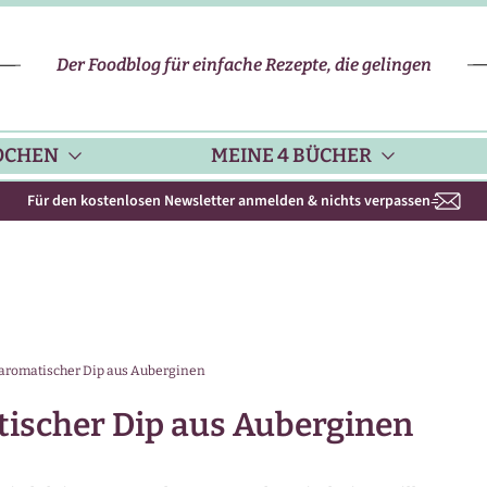
Der Foodblog für einfache Rezepte, die gelingen
OCHEN
MEINE 4 BÜCHER
Für den kostenlosen Newsletter anmelden & nichts verpassen
CHENHELFER
SCHNELLE REZEPTE
KOCHBUCH NR. 1
PPS & TRICKS
VEGETARISCHE REZEPTE
KOCHBUCH NR. 2
aromatischer Dip aus Auberginen
ISONKALENDER
FLEISCH & GEFLÜGEL
KOCHBUCH NR. 3
ischer Dip aus Auberginen
ISONAL & REGIONAL
FISCH-REZEPTE
NEUES BACKBUCH