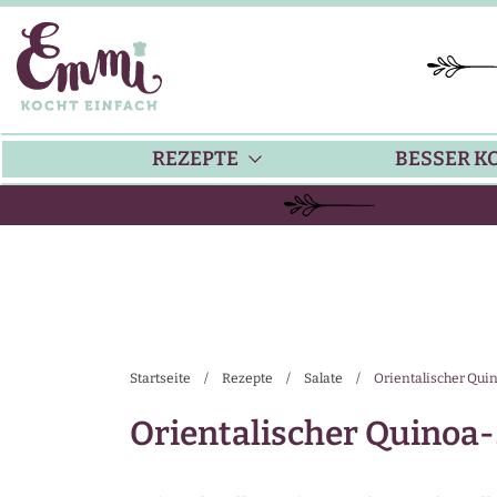
REZEPTE
BESSER K
BACKEN
KÜ
HAUPTGERICHTE
TI
Startseite
/
Rezepte
/
Salate
/
Orientalischer Qui
SUPPEN
SA
Orientalischer Quinoa-
SALATE
SA