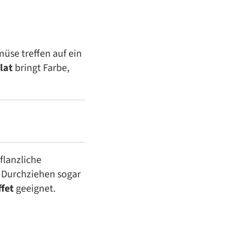
üse treffen auf ein
lat
bringt Farbe,
flanzliche
s Durchziehen sogar
ffet
geeignet.