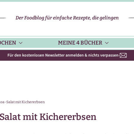
Der Foodblog für einfache Rezepte, die gelingen
OCHEN
MEINE 4 BÜCHER
Für den kostenlosen Newsletter anmelden & nichts verpassen
CHENHELFER
SCHNELLE REZEPTE
KOCHBUCH NR. 1
PPS & TRICKS
VEGETARISCHE REZEPTE
KOCHBUCH NR. 2
noa-Salat mit Kichererbsen
ISONKALENDER
FLEISCH & GEFLÜGEL
KOCHBUCH NR. 3
Salat mit Kichererbsen
ISONAL & REGIONAL
FISCH-REZEPTE
NEUES BACKBUCH