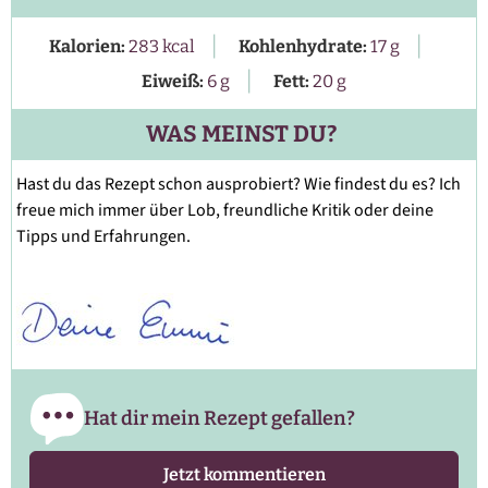
|
|
Kalorien:
283
kcal
Kohlenhydrate:
17
g
|
Eiweiß:
6
g
Fett:
20
g
WAS MEINST DU?
Hast du das Rezept schon ausprobiert? Wie findest du es? Ich
freue mich immer über Lob, freundliche Kritik oder deine
Tipps und Erfahrungen.
Hat dir mein Rezept gefallen?
Jetzt kommentieren