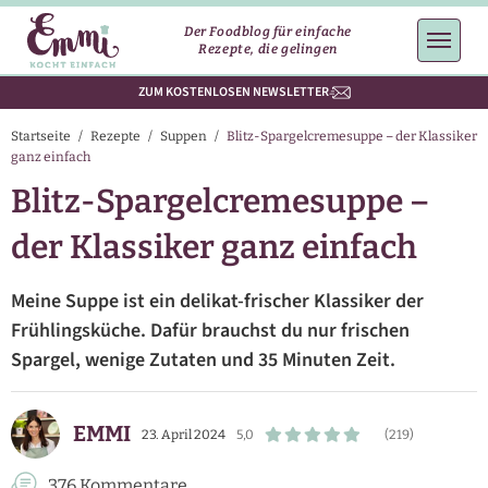
Der Foodblog für einfache
Rezepte, die gelingen
ZUM KOSTENLOSEN NEWSLETTER
Startseite
/
Rezepte
/
Suppen
/
Blitz-Spargelcremesuppe – der Klassiker
ganz einfach
Blitz-Spargelcremesuppe –
der Klassiker ganz einfach
Meine Suppe ist ein delikat-frischer Klassiker der
Frühlingsküche. Dafür brauchst du nur frischen
Spargel, wenige Zutaten und 35 Minuten Zeit.
EMMI
23. April 2024
5,0
(219)
376 Kommentare