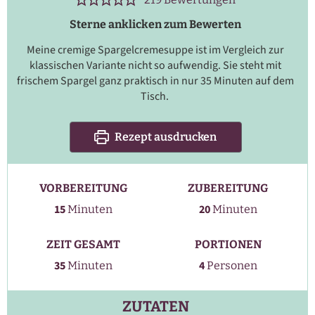
Sterne anklicken zum Bewerten
Meine cremige Spargelcremesuppe ist im Vergleich zur
klassischen Variante nicht so aufwendig. Sie steht mit
frischem Spargel ganz praktisch in nur 35 Minuten auf dem
Tisch.
Rezept ausdrucken
VORBEREITUNG
ZUBEREITUNG
Minuten
Minuten
15
20
Minuten
Minuten
ZEIT GESAMT
PORTIONEN
Minuten
35
4
Minuten
Personen
ZUTATEN