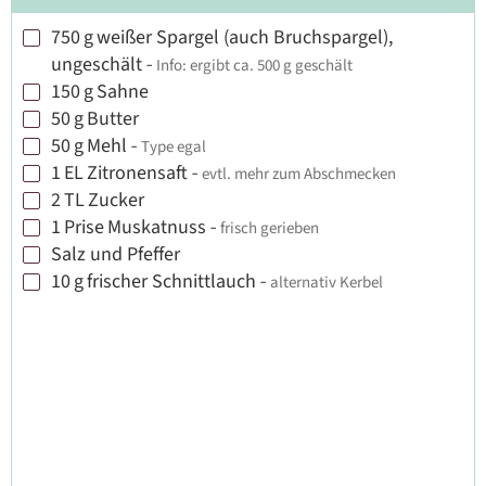
750
g
weißer Spargel (auch Bruchspargel),
▢
ungeschält
-
Info: ergibt ca. 500 g geschält
150
g
Sahne
▢
50
g
Butter
▢
50
g
Mehl
-
Type egal
▢
1
EL
Zitronensaft
-
evtl. mehr zum Abschmecken
▢
2
TL
Zucker
▢
1
Prise
Muskatnuss
-
frisch gerieben
▢
Salz und Pfeffer
▢
10
g
frischer Schnittlauch
-
alternativ Kerbel
▢