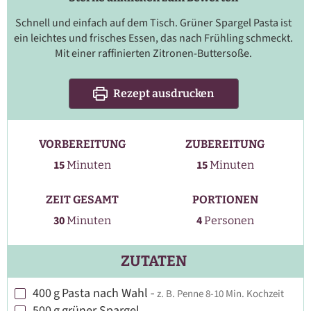
Schnell und einfach auf dem Tisch. Grüner Spargel Pasta ist
ein leichtes und frisches Essen, das nach Frühling schmeckt.
Mit einer raffinierten Zitronen-Buttersoße.
Rezept ausdrucken
VORBEREITUNG
ZUBEREITUNG
Minuten
Minuten
15
15
Minuten
Minuten
ZEIT GESAMT
PORTIONEN
Minuten
30
4
Minuten
Personen
ZUTATEN
400
g
Pasta nach Wahl
-
z. B. Penne 8-10 Min. Kochzeit
▢
500
g
grüner Spargel