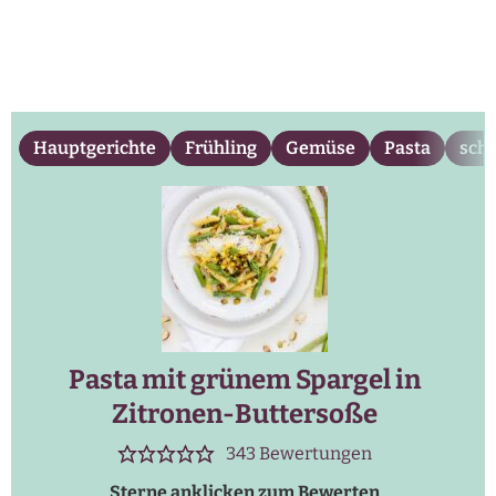
Hauptgerichte
Frühling
Gemüse
Pasta
schn
Pasta mit grünem Spargel in
Zitronen-Buttersoße
343
Bewertungen
Sterne anklicken zum Bewerten