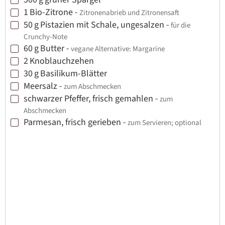
▢
1
Bio-Zitrone
-
Zitronenabrieb und Zitronensaft
▢
50
g
Pistazien mit Schale, ungesalzen
-
für die
▢
Crunchy-Note
60
g
Butter
-
vegane Alternative: Margarine
▢
2
Knoblauchzehen
▢
30
g
Basilikum-Blätter
▢
Meersalz
-
zum Abschmecken
▢
schwarzer Pfeffer, frisch gemahlen
-
zum
▢
Abschmecken
Parmesan, frisch gerieben
-
zum Servieren; optional
▢