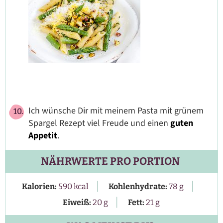
Ich wünsche Dir mit meinem Pasta mit grünem
Spargel Rezept viel Freude und einen
guten
Appetit
.
NÄHRWERTE PRO PORTION
|
|
Kalorien:
590
kcal
Kohlenhydrate:
78
g
|
Eiweiß:
20
g
Fett:
21
g