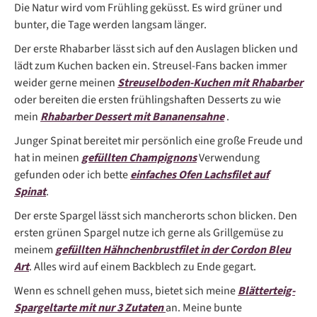
Die Natur wird vom Frühling geküsst. Es wird grüner und
bunter, die Tage werden langsam länger.
Der erste Rhabarber lässt sich auf den Auslagen blicken und
lädt zum Kuchen backen ein. Streusel-Fans backen immer
weider gerne meinen
Streuselboden-Kuchen mit Rhabarber
oder bereiten die ersten frühlingshaften Desserts zu wie
mein
Rhabarber Dessert mit Bananensahne
.
Junger Spinat bereitet mir persönlich eine große Freude und
hat in meinen
gefüllten Champignons
Verwendung
gefunden oder ich bette
einfaches Ofen Lachsfilet auf
Spinat
.
Der erste Spargel lässt sich mancherorts schon blicken. Den
ersten grünen Spargel nutze ich gerne als Grillgemüse zu
meinem
gefüllten Hähnchenbrustfilet in der Cordon Bleu
Art
. Alles wird auf einem Backblech zu Ende gegart.
Wenn es schnell gehen muss, bietet sich meine
Blätterteig-
Spargeltarte mit nur 3 Zutaten
an. Meine bunte