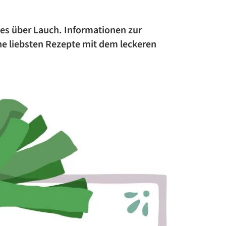
ZUCCHINI-REZEPTE
les über Lauch. Informationen zur
BLUMENKOHL-REZEPTE
ne liebsten Rezepte mit dem leckeren
LOW-CARB-REZEPTE
VEGANE REZEPTE
ASIATISCHE REZEPTE
ITALIENISCHE REZEPTE