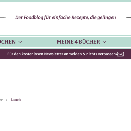
Der Foodblog für einfache Rezepte, die gelingen
OCHEN
MEINE 4 BÜCHER
Für den kostenlosen Newsletter anmelden & nichts verpassen
CHENHELFER
SCHNELLE REZEPTE
KOCHBUCH NR. 1
PPS & TRICKS
VEGETARISCHE REZEPTE
KOCHBUCH NR. 2
er
/
Lauch
ISONKALENDER
FLEISCH & GEFLÜGEL
KOCHBUCH NR. 3
ISONAL & REGIONAL
FISCH-REZEPTE
NEUES BACKBUCH