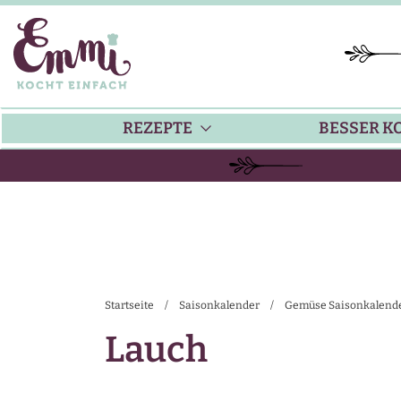
REZEPTE
BESSER K
BACKEN
KÜ
HAUPTGERICHTE
TI
Startseite
/
Saisonkalender
/
Gemüse Saisonkalend
SUPPEN
SA
Lauch
SALATE
SA