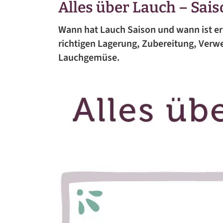
Alles über Lauch – Sais
BEILAGEN
Wann hat Lauch Saison und wann ist er
VORSPEISEN
richtigen Lagerung, Zubereitung, Verw
Lauchgemüse.
DESSERTS
SNACKS
FRÜHSTÜCK
GETRÄNKE