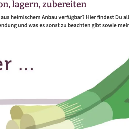
on, lagern, zubereiten
FÜR DIE FAMILIE
 aus heimischem Anbau verfügbar? Hier findest Du al
FÜR GÄSTE
endung und was es sonst zu beachten gibt sowie mei
KUCHEN-REZEPTE
AUFLAUF-REZEPTE
PASTA-REZEPTE
REZEPTE VON A BIS Z