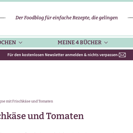
Der Foodblog für einfache Rezepte, die gelingen
OCHEN
MEINE 4 BÜCHER
Für den kostenlosen Newsletter anmelden & nichts verpassen
CHENHELFER
SCHNELLE REZEPTE
KOCHBUCH NR. 1
PPS & TRICKS
VEGETARISCHE REZEPTE
KOCHBUCH NR. 2
gne mit Frischkäse und Tomaten
ISONKALENDER
FLEISCH & GEFLÜGEL
KOCHBUCH NR. 3
schkäse und Tomaten
ISONAL & REGIONAL
FISCH-REZEPTE
NEUES BACKBUCH