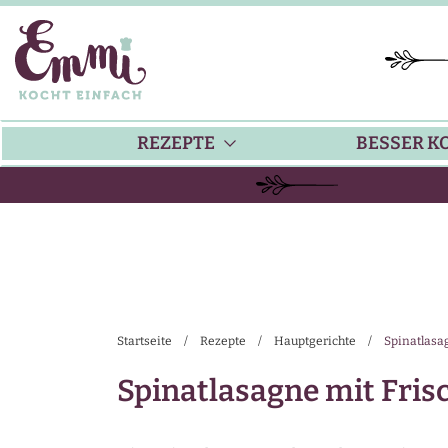
REZEPTE
BESSER K
BACKEN
KÜ
HAUPTGERICHTE
TI
Startseite
/
Rezepte
/
Hauptgerichte
/
Spinatlasa
SUPPEN
SA
Spinatlasagne mit Fri
SALATE
SA