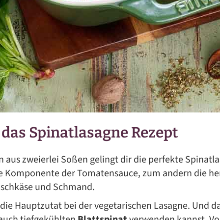
 das Spinatlasagne Rezept
 aus zweierlei Soßen gelingt dir die perfekte Spinat
ige Komponente der Tomatensauce, zum andern die her
ischkäse und Schmand.
 die Hauptzutat bei der vegetarischen Lasagne. Und da
 auch tiefgekühlten
Blattspinat
verwenden kannst. Vo