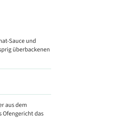
inat-Sauce und
usprig überbackenen
er aus dem
s Ofengericht das