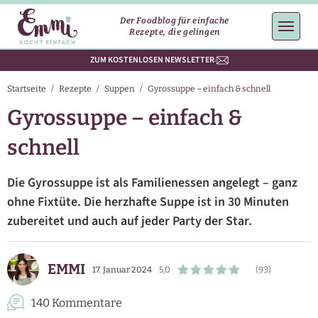
Der Foodblog für einfache
Rezepte, die gelingen
ZUM KOSTENLOSEN NEWSLETTER
Startseite
/
Rezepte
/
Suppen
/
Gyrossuppe – einfach & schnell
Gyrossuppe – einfach &
schnell
Die Gyrossuppe ist als Familienessen angelegt – ganz
ohne Fixtüte. Die herzhafte Suppe ist in 30 Minuten
zubereitet und auch auf jeder Party der Star.
EMMI
17. Januar 2024
5,0
(93)
140 Kommentare