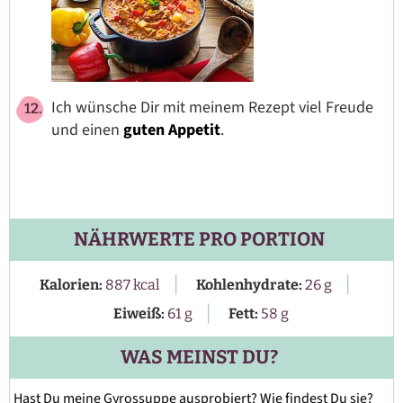
Ich wünsche Dir mit meinem Rezept viel Freude
und einen
guten Appetit
.
NÄHRWERTE PRO PORTION
|
|
Kalorien:
887
kcal
Kohlenhydrate:
26
g
|
Eiweiß:
61
g
Fett:
58
g
WAS MEINST DU?
Hast Du meine Gyrossuppe ausprobiert? Wie findest Du sie?