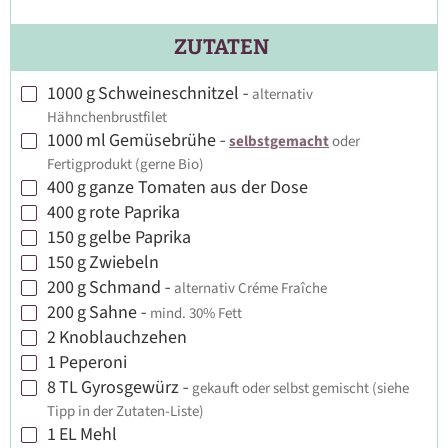
ZUTATEN
1000
g
Schweineschnitzel
-
alternativ
▢
Hähnchenbrustfilet
1000
ml
Gemüsebrühe
-
selbstgemacht
oder
▢
Fertigprodukt (gerne Bio)
400
g
ganze Tomaten aus der Dose
▢
400
g
rote Paprika
▢
150
g
gelbe Paprika
▢
150
g
Zwiebeln
▢
200
g
Schmand
-
alternativ Créme Fraîche
▢
200
g
Sahne
-
mind. 30% Fett
▢
2
Knoblauchzehen
▢
1
Peperoni
▢
8
TL
Gyrosgewürz
-
gekauft oder selbst gemischt (siehe
▢
Tipp in der Zutaten-Liste)
1
EL
Mehl
▢