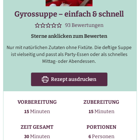
Gyrossuppe – einfach & schnell
93
Bewertungen
Sterne anklicken zum Bewerten
Nur mit natürlichen Zutaten ohne Fixtüte. Die deftige Suppe
ist vielseitig und passt als Party-Essen oder als schnelles
Mittag- oder Abendessen.
Rezept ausdrucken
VORBEREITUNG
ZUBEREITUNG
Minuten
Minuten
15
15
Minuten
Minuten
ZEIT GESAMT
PORTIONEN
Minuten
30
6
Minuten
Personen