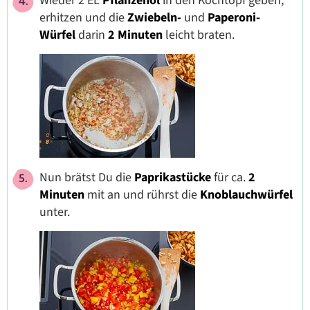
Wieder 2 EL
Pflanzenöl
in den Kochtopf geben,
erhitzen und die
Zwiebeln-
und
Paperoni-
Würfel
darin
2 Minuten
leicht braten.
Nun brätst Du die
Paprikastücke
für ca.
2
Minuten
mit an und rührst die
Knoblauchwürfel
unter.