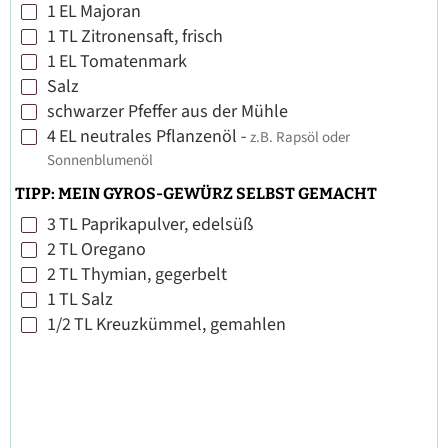
1
EL
Majoran
▢
1
TL
Zitronensaft, frisch
▢
1
EL
Tomatenmark
▢
Salz
▢
schwarzer Pfeffer aus der Mühle
▢
4
EL
neutrales Pflanzenöl
-
z.B. Rapsöl oder
▢
Sonnenblumenöl
TIPP: MEIN GYROS-GEWÜRZ SELBST GEMACHT
3
TL
Paprikapulver, edelsüß
▢
2
TL
Oregano
▢
2
TL
Thymian, gegerbelt
▢
1
TL
Salz
▢
1/2
TL
Kreuzkümmel, gemahlen
▢