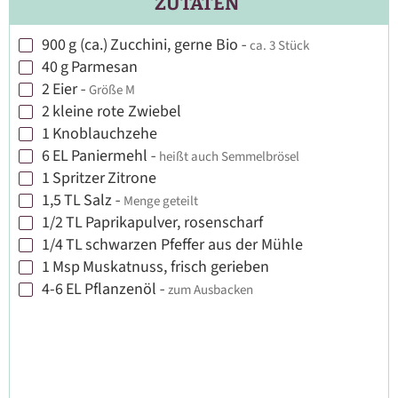
ZUTATEN
900
g (ca.)
Zucchini, gerne Bio
-
ca. 3 Stück
▢
40
g
Parmesan
▢
2
Eier
-
Größe M
▢
2
kleine rote Zwiebel
▢
1
Knoblauchzehe
▢
6
EL
Paniermehl
-
heißt auch Semmelbrösel
▢
1
Spritzer
Zitrone
▢
1,5
TL
Salz
-
Menge geteilt
▢
1/2
TL
Paprikapulver, rosenscharf
▢
1/4
TL
schwarzen Pfeffer aus der Mühle
▢
1
Msp
Muskatnuss, frisch gerieben
▢
4-6
EL
Pflanzenöl
-
zum Ausbacken
▢