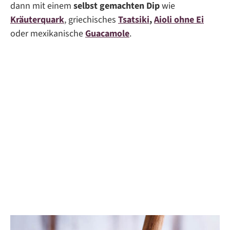
dann mit einem
selbst gemachten Dip
wie
Kräuterquark
, griechisches
Tsatsiki
,
Aioli ohne Ei
oder mexikanische
Guacamole
.