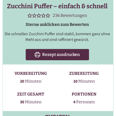
Zucchini Puffer – einfach & schnell
236
Bewertungen
Sterne anklicken zum Bewerten
Die schnellen Zucchini Puffer sind stabil, kommen ganz ohne
Mehl aus und sind raffiniert gewürzt.
Rezept ausdrucken
VORBEREITUNG
ZUBEREITUNG
Minuten
Minuten
20
10
Minuten
Minuten
ZEIT GESAMT
PORTIONEN
Minuten
30
4
Minuten
Personen