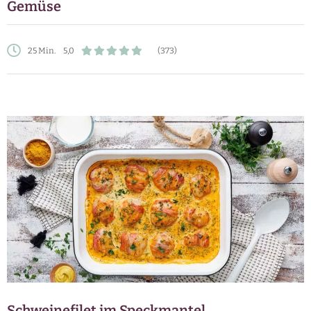
Gemüse
25 Min.
5,0
(373)
Schweinefilet im Speckmantel