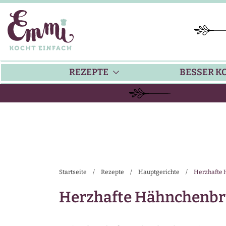
REZEPTE
BESSER K
BACKEN
KÜ
HAUPTGERICHTE
TI
Startseite
/
Rezepte
/
Hauptgerichte
/
Herzhafte 
SUPPEN
SA
Herzhafte Hähnchenbr
SALATE
SA