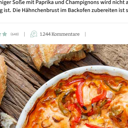
iger Soße mit Paprika und Champignons wird nicht a
FÜR DIE FAMILIE
tig ist. Die Hähnchenbrust im Backofen zubereiten ist 
FÜR GÄSTE
KUCHEN-REZEPTE
1.244 Kommentare
(648)
AUFLAUF-REZEPTE
PASTA-REZEPTE
REZEPTE VON A BIS Z