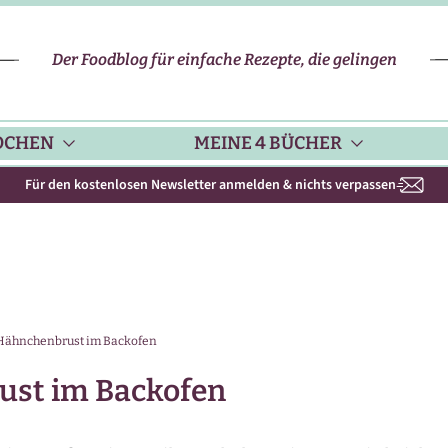
Der Foodblog für einfache Rezepte, die gelingen
OCHEN
MEINE 4 BÜCHER
Für den kostenlosen Newsletter anmelden & nichts verpassen
CHENHELFER
SCHNELLE REZEPTE
KOCHBUCH NR. 1
PPS & TRICKS
VEGETARISCHE REZEPTE
KOCHBUCH NR. 2
Hähnchenbrust im Backofen
ISONKALENDER
FLEISCH & GEFLÜGEL
KOCHBUCH NR. 3
ust im Backofen
ISONAL & REGIONAL
FISCH-REZEPTE
NEUES BACKBUCH