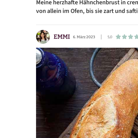
Meine herzhafte Hähnchenbrust in crem
BEILAGEN
von allein im Ofen, bis sie zart und saf
VORSPEISEN
EMMI
DESSERTS
6. März 2023
5,0
SNACKS
FRÜHSTÜCK
GETRÄNKE