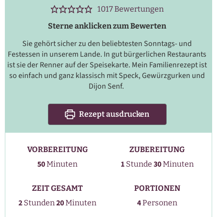
1017
Bewertungen
Sterne anklicken zum Bewerten
Sie gehört sicher zu den beliebtesten Sonntags- und
Festessen in unserem Lande. In gut bürgerlichen Restaurants
ist sie der Renner auf der Speisekarte. Mein Familienrezept ist
so einfach und ganz klassisch mit Speck, Gewürzgurken und
Dijon Senf.
Rezept ausdrucken
VORBEREITUNG
ZUBEREITUNG
Stunde
Minuten
Minuten
50
1
30
Minuten
Stunde
Minuten
ZEIT GESAMT
PORTIONEN
Stunden
Minuten
2
20
4
Stunden
Minuten
Personen