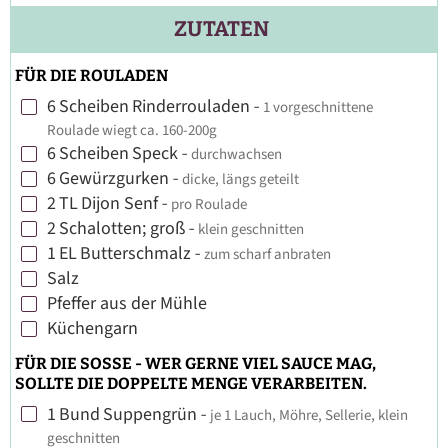
ZUTATEN
FÜR DIE ROULADEN
6
Scheiben
Rinderrouladen
-
1 vorgeschnittene
▢
Roulade wiegt ca. 160-200g
6
Scheiben
Speck
-
durchwachsen
▢
6
Gewürzgurken
-
dicke, längs geteilt
▢
2
TL
Dijon Senf
-
pro Roulade
▢
2
Schalotten; groß
-
klein geschnitten
▢
1
EL
Butterschmalz
-
zum scharf anbraten
▢
Salz
▢
Pfeffer aus der Mühle
▢
Küchengarn
▢
FÜR DIE SOSSE - WER GERNE VIEL SAUCE MAG,
SOLLTE DIE DOPPELTE MENGE VERARBEITEN.
1
Bund
Suppengrün
-
je 1 Lauch, Möhre, Sellerie, klein
▢
geschnitten