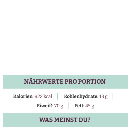
NÄHRWERTE PRO PORTION
|
|
Kalorien:
822
kcal
Kohlenhydrate:
13
g
|
Eiweiß:
70
g
Fett:
45
g
WAS MEINST DU?