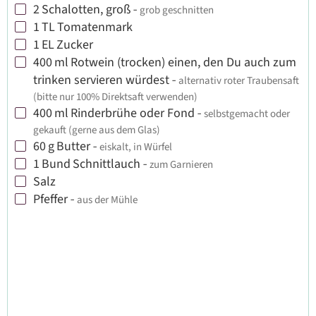
2
Schalotten, groß
-
grob geschnitten
▢
1
TL
Tomatenmark
▢
1
EL
Zucker
▢
400
ml
Rotwein (trocken) einen, den Du auch zum
▢
trinken servieren würdest
-
alternativ roter Traubensaft
(bitte nur 100% Direktsaft verwenden)
400
ml
Rinderbrühe oder Fond
-
selbstgemacht oder
▢
gekauft (gerne aus dem Glas)
60
g
Butter
-
eiskalt, in Würfel
▢
1
Bund
Schnittlauch
-
zum Garnieren
▢
Salz
▢
Pfeffer
-
aus der Mühle
▢