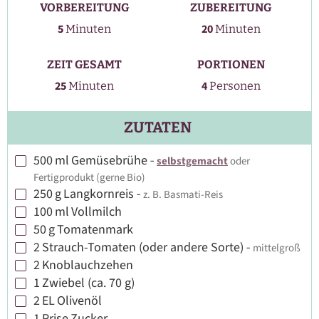
VORBEREITUNG
ZUBEREITUNG
Minuten
Minuten
5
20
Minuten
Minuten
ZEIT GESAMT
PORTIONEN
Minuten
25
4
Minuten
Personen
ZUTATEN
500
ml
Gemüsebrühe
-
selbstgemacht
oder
▢
Fertigprodukt (gerne Bio)
250
g
Langkornreis
-
z. B. Basmati-Reis
▢
100
ml
Vollmilch
▢
50
g
Tomatenmark
▢
2
Strauch-Tomaten (oder andere Sorte)
-
mittelgroß
▢
2
Knoblauchzehen
▢
1
Zwiebel (ca. 70 g)
▢
2
EL
Olivenöl
▢
1
Prise
Zucker