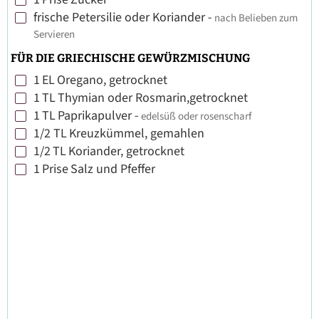
▢
frische Petersilie oder Koriander
-
nach Belieben zum
▢
Servieren
FÜR DIE GRIECHISCHE GEWÜRZMISCHUNG
1
EL
Oregano, getrocknet
▢
1
TL
Thymian oder Rosmarin,getrocknet
▢
1
TL
Paprikapulver
-
edelsüß oder rosenscharf
▢
1/2
TL
Kreuzkümmel, gemahlen
▢
1/2
TL
Koriander, getrocknet
▢
1
Prise
Salz und Pfeffer
▢