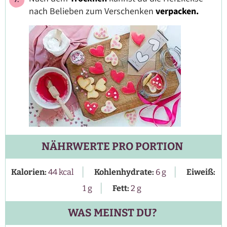
nach Belieben zum Verschenken
verpacken.
NÄHRWERTE PRO PORTION
|
|
Kalorien:
44
kcal
Kohlenhydrate:
6
g
Eiweiß:
|
1
g
Fett:
2
g
WAS MEINST DU?