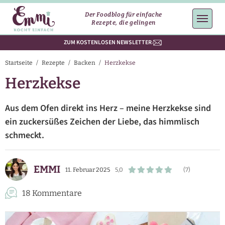
Der Foodblog für einfache
Rezepte, die gelingen
ZUM KOSTENLOSEN NEWSLETTER
Startseite
/
Rezepte
/
Backen
/
Herzkekse
Herzkekse
Aus dem Ofen direkt ins Herz – meine Herzkekse sind
ein zuckersüßes Zeichen der Liebe, das himmlisch
schmeckt.
EMMI
11. Februar 2025
5,0
(7)
18 Kommentare