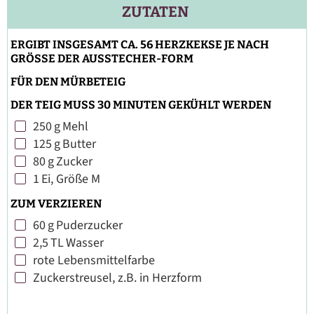
ZUTATEN
ERGIBT INSGESAMT CA. 56 HERZKEKSE JE NACH
GRÖSSE DER AUSSTECHER-FORM
FÜR DEN MÜRBETEIG
DER TEIG MUSS 30 MINUTEN GEKÜHLT WERDEN
250
g
Mehl
▢
125
g
Butter
▢
80
g
Zucker
▢
1
Ei, Größe M
▢
ZUM VERZIEREN
60
g
Puderzucker
▢
2,5
TL
Wasser
▢
rote Lebensmittelfarbe
▢
Zuckerstreusel, z.B. in Herzform
▢