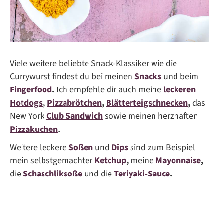
Viele weitere beliebte Snack-Klassiker wie die
Currywurst findest du bei meinen
Snacks
und beim
Fingerfood
.
Ich empfehle dir auch meine
leckeren
Hotdogs
,
Pizzabrötchen
,
Blätterteigschnecken
,
das
New York
Club Sandwich
sowie meinen herzhaften
Pizzakuchen
.
Weitere leckere
Soßen
und
Dips
sind zum Beispiel
mein selbstgemachter
Ketchup
,
meine
Mayonnaise
,
die
Schaschliksoße
und die
Teriyaki-Sauce
.