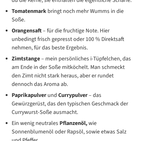
du die Kerne, sie enthalten die eigentliche Schärfe.
Tomatenmark
bringt noch mehr Wumms in die
Soße.
Orangensaft
– für die fruchtige Note. Hier
unbedingt frisch gepresst oder 100 % Direktsaft
nehmen, für das beste Ergebnis.
Zimtstange
– mein persönliches i-Tüpfelchen, das
am Ende in der Soße mitköchelt. Man schmeckt
den Zimt nicht stark heraus, aber er rundet
dennoch das Aroma ab.
Paprikapulver
und
Currypulver
– das
Gewürzgerüst, das den typischen Geschmack der
Currywurst-Soße ausmacht.
Ein wenig neutrales
Pflanzenöl,
wie
Sonnenblumenöl oder Rapsöl, sowie etwas Salz
und Pfeffer.