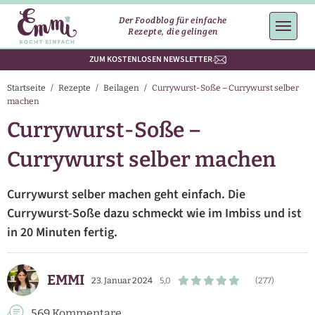
Der Foodblog für einfache
Rezepte, die gelingen
ZUM KOSTENLOSEN NEWSLETTER
Startseite
/
Rezepte
/
Beilagen
/
Currywurst-Soße – Currywurst selber
machen
Currywurst-Soße –
Currywurst selber machen
Currywurst selber machen geht einfach. Die
Currywurst-Soße dazu schmeckt wie im Imbiss und ist
in 20 Minuten fertig.
EMMI
23. Januar 2024
5,0
(277)
569 Kommentare