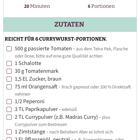
Minuten
20
6
Minuten
Portionen
ZUTATEN
REICHT FÜR 6 CURRYWURST-PORTIONEN.
500
g
passierte Tomaten
-
aus dem Tetra Pak, Flasche
▢
oder Dose, bitte auf eine gute Qualität achten
1
Schalotte
▢
30
g
Tomatenmark
▢
1,5
EL
Zucker, braun
▢
75
ml
Orangensaft
-
frisch gepresst oder 100 % Direktsaft
▢
nehmen
1/2
Peperoni
▢
3
TL
Paprikapulver
-
edelsüß
▢
2
TL
Currypulver (z.B. Madras Curry)
-
plus
▢
Currypulver zum Bestreuen
1
Zimtstange
-
nach Belieben! Aber es lohnt sich.
▢
2
EL
Pflanzenöl, neutral
-
z. B. Sonnenblumen- oder