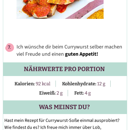
Ich wünsche dir beim Currywurst selber machen
viel Freude und einen
guten Appetit!
NÄHRWERTE PRO PORTION
|
|
Kalorien:
92
kcal
Kohlenhydrate:
12
g
|
Eiweiß:
2
g
Fett:
4
g
WAS MEINST DU?
Hast mein Rezept für Currywurst-Soße einmal ausprobiert?
Wie findest du es? Ich freue mich immer über Lob,