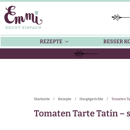
REZEPTE
BESSER K
BACKEN
KÜ
HAUPTGERICHTE
TI
Startseite
/
Rezepte
/
Hauptgerichte
/
Tomaten Tar
SUPPEN
SA
Tomaten Tarte Tatin – s
SALATE
SA