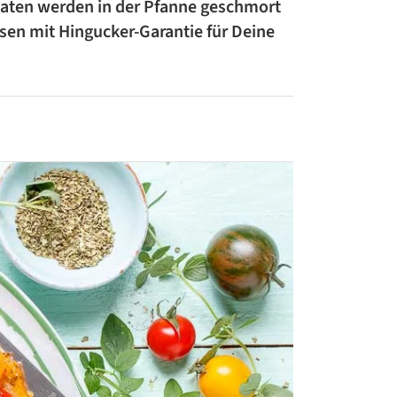
Tomaten werden in der Pfanne geschmort
ZUCCHINI-REZEPTE
sen mit Hingucker-Garantie für Deine
BLUMENKOHL-REZEPTE
LOW-CARB-REZEPTE
VEGANE REZEPTE
ASIATISCHE REZEPTE
ITALIENISCHE REZEPTE