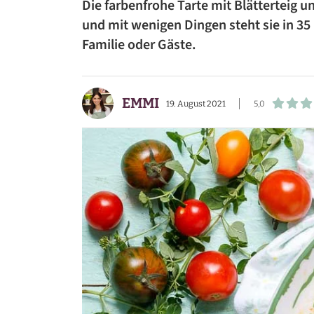
Die farbenfrohe Tarte mit Blätterteig 
BEILAGEN
und mit wenigen Dingen steht sie in 35
Familie oder Gäste.
VORSPEISEN
DESSERTS
EMMI
19. August 2021
5,0
SNACKS
FRÜHSTÜCK
GETRÄNKE