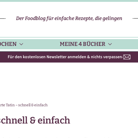
Der Foodblog für einfache Rezepte, die gelingen
OCHEN
MEINE 4 BÜCHER
Für den kostenlosen Newsletter anmelden & nichts verpassen
CHENHELFER
SCHNELLE REZEPTE
KOCHBUCH NR. 1
PPS & TRICKS
VEGETARISCHE REZEPTE
KOCHBUCH NR. 2
te Tatin – schnell & einfach
ISONKALENDER
FLEISCH & GEFLÜGEL
KOCHBUCH NR. 3
chnell & einfach
ISONAL & REGIONAL
FISCH-REZEPTE
NEUES BACKBUCH