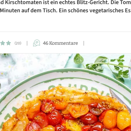
und Kirschtomaten ist ein echtes Blitz-Gericht. Die 
FÜR DIE FAMILIE
 Minuten auf dem Tisch. Ein schönes vegetarisches Es
FÜR GÄSTE
KUCHEN-REZEPTE
46 Kommentare
(20)
AUFLAUF-REZEPTE
PASTA-REZEPTE
REZEPTE VON A BIS Z