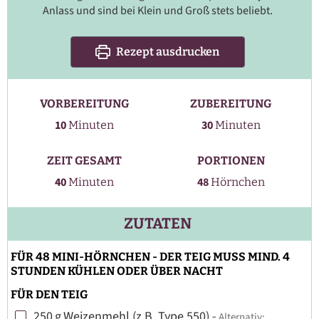
Anlass und sind bei Klein und Groß stets beliebt.
Rezept ausdrucken
VORBEREITUNG
ZUBEREITUNG
Minuten
Minuten
10
30
Minuten
Minuten
ZEIT GESAMT
PORTIONEN
Minuten
40
48
Minuten
Hörnchen
ZUTATEN
FÜR 48 MINI-HÖRNCHEN - DER TEIG MUSS MIND. 4
STUNDEN KÜHLEN ODER ÜBER NACHT
FÜR DEN TEIG
250
g
Weizenmehl (z.B. Type 550)
-
Alternativ:
▢