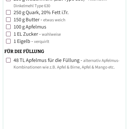
Dinkelmehl Type 630
250
g
Quark, 20% Fett i.Tr.
▢
150
g
Butter
-
etwas weich
▢
100
g
Apfelmus
▢
1
EL
Zucker
-
wahlweise
▢
1
Eigelb
-
verquirlt
▢
FÜR DIE FÜLLUNG
48
TL
Apfelmus für die Füllung
-
alternativ Apfelmus-
▢
Kombinationen wie z.B. Apfel & Birne, Apfel & Mango etc.