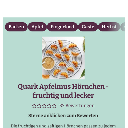
Backen
Apfel
Fingerfood
Gäste
Herbst
s
Quark Apfelmus Hörnchen -
fruchtig und lecker
33
Bewertungen
Sterne anklicken zum Bewerten
Die fruchtigen und saftigen Hörnchen passen zu jedem