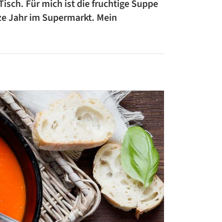
isch. Für mich ist die fruchtige Suppe
ZUCCHINI-REZEPTE
ze Jahr im Supermarkt. Mein
BLUMENKOHL-REZEPTE
LOW-CARB-REZEPTE
VEGANE REZEPTE
ASIATISCHE REZEPTE
ITALIENISCHE REZEPTE