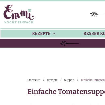
REZEPTE
BESSER K
BACKEN
KÜ
HAUPTGERICHTE
TI
Startseite
/
Rezepte
/
Suppen
/
Einfache Tomatens
SUPPEN
SA
Einfache Tomatensuppe
SALATE
SA