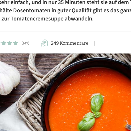
hr einfach, und in nur 35 Minuten steht sie auf dem T
FÜR DIE FAMILIE
hälte Dosentomaten in guter Qualität gibt es das gan
t zur Tomatencremesuppe abwandeln.
FÜR GÄSTE
KUCHEN-REZEPTE
249 Kommentare
(147)
AUFLAUF-REZEPTE
PASTA-REZEPTE
REZEPTE VON A BIS Z