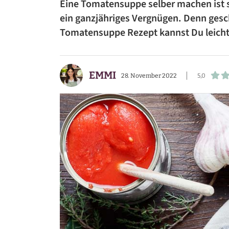
Eine Tomatensuppe selber machen ist se
BEILAGEN
ein ganzjähriges Vergnügen. Denn gesc
Tomatensuppe Rezept kannst Du leich
VORSPEISEN
DESSERTS
EMMI
28. November 2022
5,0
SNACKS
FRÜHSTÜCK
GETRÄNKE