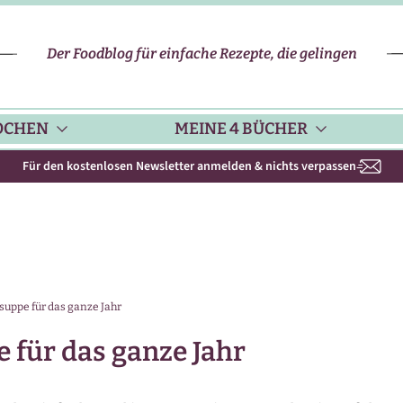
Der Foodblog für einfache Rezepte, die gelingen
OCHEN
MEINE 4 BÜCHER
Für den kostenlosen Newsletter anmelden & nichts verpassen
CHENHELFER
SCHNELLE REZEPTE
KOCHBUCH NR. 1
PPS & TRICKS
VEGETARISCHE REZEPTE
KOCHBUCH NR. 2
uppe für das ganze Jahr
ISONKALENDER
FLEISCH & GEFLÜGEL
KOCHBUCH NR. 3
 für das ganze Jahr
ISONAL & REGIONAL
FISCH-REZEPTE
NEUES BACKBUCH