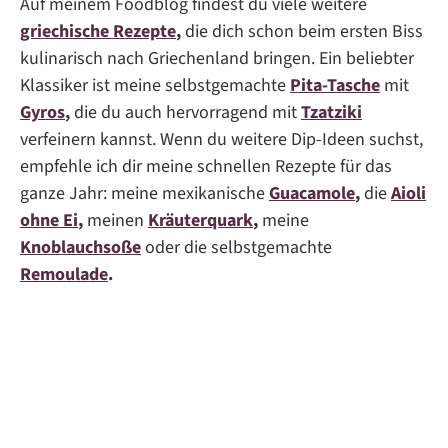
Auf meinem Foodblog findest du viele weitere
griechische Rezepte
,
die dich schon beim ersten Biss
kulinarisch nach Griechenland bringen. Ein beliebter
Klassiker ist meine selbstgemachte
Pita-Tasche
mit
Gyros
,
die du auch hervorragend mit
Tzatziki
verfeinern kannst. Wenn du weitere Dip-Ideen suchst,
empfehle ich dir meine schnellen Rezepte für das
ganze Jahr: meine mexikanische
Guacamole
,
die
Aioli
ohne Ei
,
meinen
Kräuterquark
,
meine
Knoblauchsoße
oder die selbstgemachte
Remoulade
.