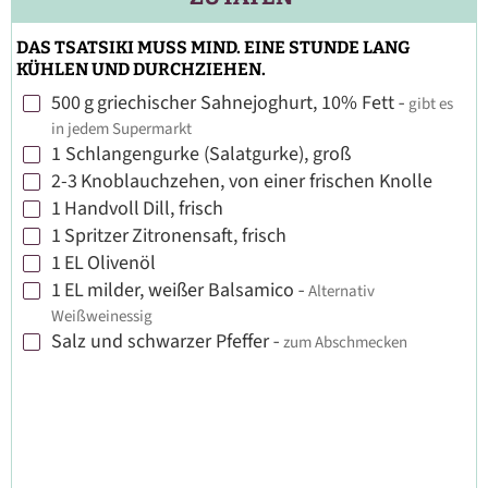
DAS TSATSIKI MUSS MIND. EINE STUNDE LANG
KÜHLEN UND DURCHZIEHEN.
500
g
griechischer Sahnejoghurt, 10% Fett
-
gibt es
▢
in jedem Supermarkt
1
Schlangengurke (Salatgurke), groß
▢
2-3
Knoblauchzehen, von einer frischen Knolle
▢
1
Handvoll
Dill, frisch
▢
1
Spritzer
Zitronensaft, frisch
▢
1
EL
Olivenöl
▢
1
EL
milder, weißer Balsamico
-
Alternativ
▢
Weißweinessig
Salz und schwarzer Pfeffer
-
zum Abschmecken
▢