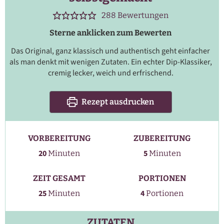
288
Bewertungen
Sterne anklicken zum Bewerten
Das Original, ganz klassisch und authentisch geht einfacher
als man denkt mit wenigen Zutaten. Ein echter Dip-Klassiker,
cremig lecker, weich und erfrischend.
Rezept ausdrucken
VORBEREITUNG
ZUBEREITUNG
Minuten
Minuten
20
5
Minuten
Minuten
ZEIT GESAMT
PORTIONEN
Minuten
25
4
Minuten
Portionen
ZUTATEN