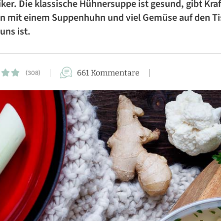
iker. Die klassische Hühnersuppe ist gesund, gibt Kra
FÜR DIE FAMILIE
en mit einem Suppenhuhn und viel Gemüse auf den T
uns ist.
FÜR GÄSTE
KUCHEN-REZEPTE
661 Kommentare
(308)
AUFLAUF-REZEPTE
PASTA-REZEPTE
REZEPTE VON A BIS Z