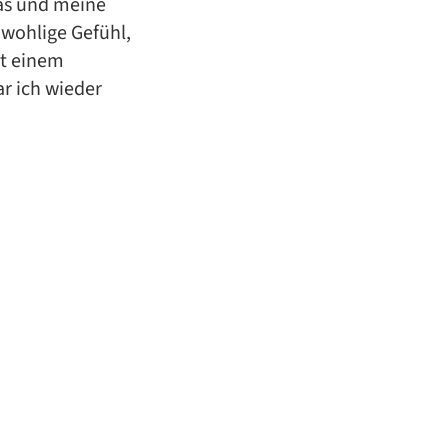
mas und meine
 wohlige Gefühl,
it einem
 ich wieder