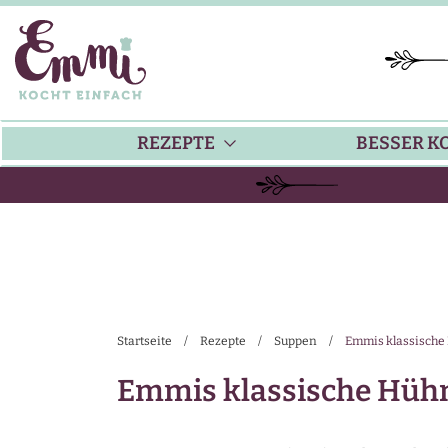
REZEPTE
BESSER K
BACKEN
KÜ
HAUPTGERICHTE
TI
Startseite
/
Rezepte
/
Suppen
/
Emmis klassische
SUPPEN
SA
Emmis klassische Hühn
SALATE
SA