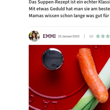
Das Suppen-Rezept ist ein echter Klass
BEILAGEN
Mit etwas Geduld hat man sie am best
Mamas wissen schon lange was gut für 
VORSPEISEN
DESSERTS
EMMI
25. Januar 2022
5,0
SNACKS
FRÜHSTÜCK
GETRÄNKE