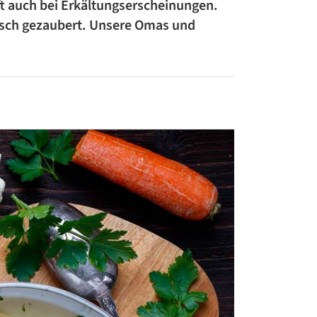
ft auch bei Erkältungserscheinungen.
ZUCCHINI-REZEPTE
isch gezaubert. Unsere Omas und
BLUMENKOHL-REZEPTE
LOW-CARB-REZEPTE
VEGANE REZEPTE
ASIATISCHE REZEPTE
ITALIENISCHE REZEPTE