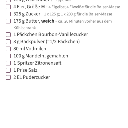
▢
4
Eier, Größe M
-
4 Eigelbe; 4 Eiweiße für die Baiser-Masse
▢
325
g
Zucker
-
1 x 125 g; 1 x 200 g für die Baiser-Masse
▢
175
g
Butter,
weich
-
ca. 20 Minuten vorher aus dem
▢
Kühlschrank
1
Päckchen
Bourbon-Vanillezucker
▢
8
g
Backpulver (=1/2 Päckchen)
▢
80
ml
Vollmilch
▢
100
g
Mandeln, gemahlen
▢
1
Spritzer
Zitronensaft
▢
1
Prise
Salz
▢
2
EL
Puderzucker
▢