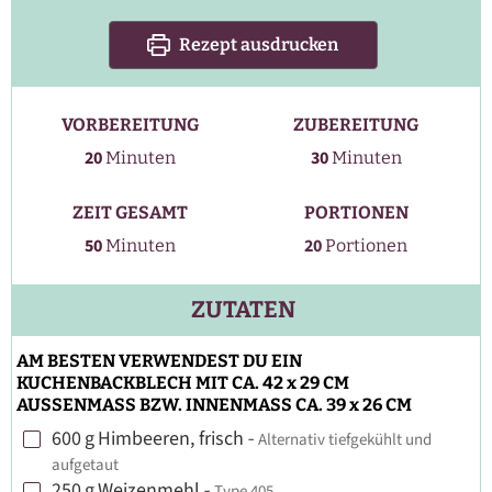
Rezept ausdrucken
VORBEREITUNG
ZUBEREITUNG
Minuten
Minuten
20
30
Minuten
Minuten
ZEIT GESAMT
PORTIONEN
Minuten
50
20
Minuten
Portionen
ZUTATEN
AM BESTEN VERWENDEST DU EIN
KUCHENBACKBLECH MIT CA. 42 x 29 CM
AUSSENMASS BZW. INNENMASS CA. 39 x 26 CM
600
g
Himbeeren, frisch
-
Alternativ tiefgekühlt und
▢
aufgetaut
250
g
Weizenmehl
-
Type 405