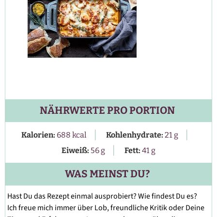
NÄHRWERTE PRO PORTION
|
|
Kalorien:
688
kcal
Kohlenhydrate:
21
g
|
Eiweiß:
56
g
Fett:
41
g
WAS MEINST DU?
Hast Du das Rezept einmal ausprobiert? Wie findest Du es?
Ich freue mich immer über Lob, freundliche Kritik oder Deine