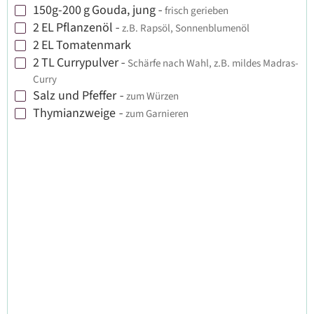
150g-200
g
Gouda, jung
-
frisch gerieben
▢
2
EL
Pflanzenöl
-
z.B. Rapsöl, Sonnenblumenöl
▢
2
EL
Tomatenmark
▢
2
TL
Currypulver
-
Schärfe nach Wahl, z.B. mildes Madras-
▢
Curry
Salz und Pfeffer
-
zum Würzen
▢
Thymianzweige
-
zum Garnieren
▢