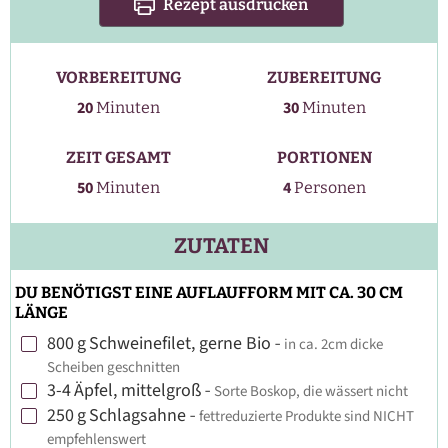
Rezept ausdrucken
VORBEREITUNG
ZUBEREITUNG
Minuten
Minuten
20
30
Minuten
Minuten
ZEIT GESAMT
PORTIONEN
Minuten
50
4
Minuten
Personen
ZUTATEN
DU BENÖTIGST EINE AUFLAUFFORM MIT CA. 30 CM
LÄNGE
800
g
Schweinefilet, gerne Bio
-
in ca. 2cm dicke
▢
Scheiben geschnitten
3-4
Äpfel, mittelgroß
-
Sorte Boskop, die wässert nicht
▢
250
g
Schlagsahne
-
fettreduzierte Produkte sind NICHT
▢
empfehlenswert