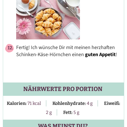
Fertig! Ich wünsche Dir mit meinen herzhaften
Schinken-Käse-Hörnchen einen
guten Appetit
!
NÄHRWERTE PRO PORTION
|
|
Kalorien:
71
kcal
Kohlenhydrate:
4
g
Eiweiß:
|
2
g
Fett:
5
g
WAS MEINST DU?