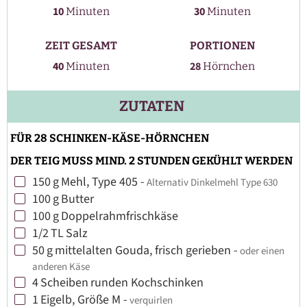
Minuten
Minuten
10
30
Minuten
Minuten
ZEIT GESAMT
PORTIONEN
Minuten
40
28
Minuten
Hörnchen
ZUTATEN
FÜR 28 SCHINKEN-KÄSE-HÖRNCHEN
DER TEIG MUSS MIND. 2 STUNDEN GEKÜHLT WERDEN
150
g
Mehl, Type 405
-
Alternativ Dinkelmehl Type 630
▢
100
g
Butter
▢
100
g
Doppelrahmfrischkäse
▢
1/2
TL
Salz
▢
50
g
mittelalten Gouda, frisch gerieben
-
oder einen
▢
anderen Käse
4
Scheiben
runden Kochschinken
▢
1
Eigelb, Größe M
-
verquirlen
▢