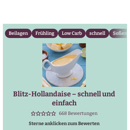
Beilagen
Frühling
Low Carb
schnell
Soßen
Blitz-Hollandaise – schnell und
einfach
668
Bewertungen
Sterne anklicken zum Bewerten