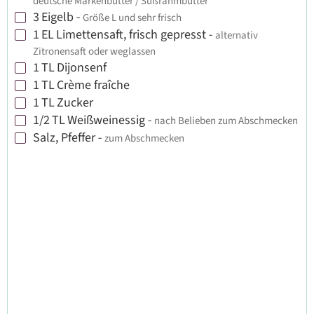
deutsche Markenbutter / Süßrahmbutter
3
Eigelb
-
Größe L und sehr frisch
▢
1
EL
Limettensaft, frisch gepresst
-
alternativ
▢
Zitronensaft oder weglassen
1
TL
Dijonsenf
▢
1
TL
Crème fraîche
▢
1
TL
Zucker
▢
1/2
TL
Weißweinessig
-
nach Belieben zum Abschmecken
▢
Salz, Pfeffer
-
zum Abschmecken
▢