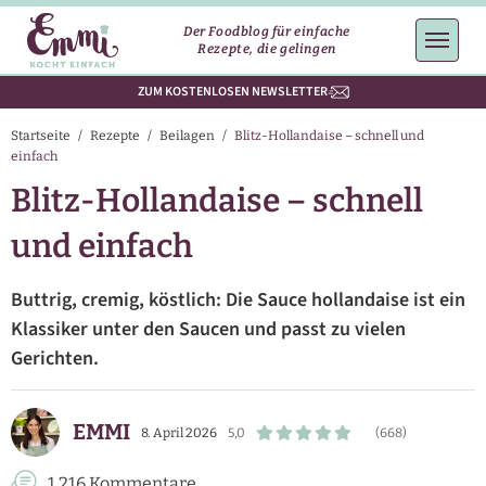
Der Foodblog für einfache
Rezepte, die gelingen
ZUM KOSTENLOSEN NEWSLETTER
Startseite
/
Rezepte
/
Beilagen
/
Blitz-Hollandaise – schnell und
einfach
Blitz-Hollandaise – schnell
und einfach
Buttrig, cremig, köstlich: Die Sauce hollandaise ist ein
Klassiker unter den Saucen und passt zu vielen
Gerichten.
EMMI
8. April 2026
5,0
(668)
1.216 Kommentare