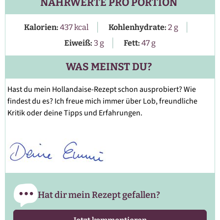
NÄHRWERTE PRO PORTION
|
|
Kalorien:
437
kcal
Kohlenhydrate:
2
g
|
Eiweiß:
3
g
Fett:
47
g
WAS MEINST DU?
Hast du mein Hollandaise-Rezept schon ausprobiert? Wie
findest du es? Ich freue mich immer über Lob, freundliche
Kritik oder deine Tipps und Erfahrungen.
Hat dir mein Rezept gefallen?