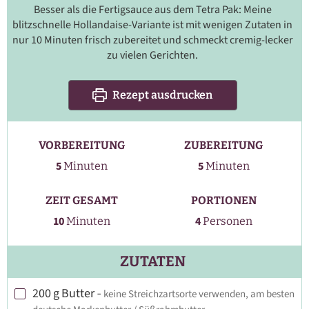
Besser als die Fertigsauce aus dem Tetra Pak: Meine
blitzschnelle Hollandaise-Variante ist mit wenigen Zutaten in
nur 10 Minuten frisch zubereitet und schmeckt cremig-lecker
zu vielen Gerichten.
Rezept ausdrucken
VORBEREITUNG
ZUBEREITUNG
Minuten
Minuten
5
5
Minuten
Minuten
ZEIT GESAMT
PORTIONEN
Minuten
10
4
Minuten
Personen
ZUTATEN
200
g
Butter
-
keine Streichzartsorte verwenden, am besten
▢