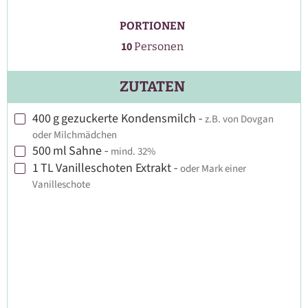
PORTIONEN
10
Personen
ZUTATEN
400
g
gezuckerte Kondensmilch
-
z.B. von Dovgan
▢
oder Milchmädchen
500
ml
Sahne
-
mind. 32%
▢
1
TL
Vanilleschoten Extrakt
-
oder Mark einer
▢
Vanilleschote