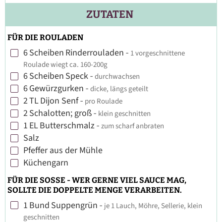
ZUTATEN
FÜR DIE ROULADEN
6
Scheiben
Rinderrouladen
-
1 vorgeschnittene
▢
Roulade wiegt ca. 160-200g
6
Scheiben
Speck
-
durchwachsen
▢
6
Gewürzgurken
-
dicke, längs geteilt
▢
2
TL
Dijon Senf
-
pro Roulade
▢
2
Schalotten; groß
-
klein geschnitten
▢
1
EL
Butterschmalz
-
zum scharf anbraten
▢
Salz
▢
Pfeffer aus der Mühle
▢
Küchengarn
▢
FÜR DIE SOSSE - WER GERNE VIEL SAUCE MAG,
SOLLTE DIE DOPPELTE MENGE VERARBEITEN.
1
Bund
Suppengrün
-
je 1 Lauch, Möhre, Sellerie, klein
▢
geschnitten