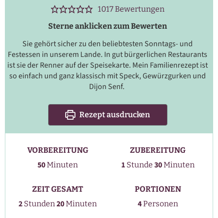
1017
Bewertungen
Sterne anklicken zum Bewerten
Sie gehört sicher zu den beliebtesten Sonntags- und
Festessen in unserem Lande. In gut bürgerlichen Restaurants
ist sie der Renner auf der Speisekarte. Mein Familienrezept ist
so einfach und ganz klassisch mit Speck, Gewürzgurken und
Dijon Senf.
Rezept ausdrucken
VORBEREITUNG
ZUBEREITUNG
Stunde
Minuten
Minuten
50
1
30
Minuten
Stunde
Minuten
ZEIT GESAMT
PORTIONEN
Stunden
Minuten
2
20
4
Stunden
Minuten
Personen