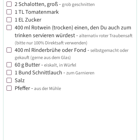
2
Schalotten, groß
-
grob geschnitten
▢
1
TL
Tomatenmark
▢
1
EL
Zucker
▢
400
ml
Rotwein (trocken) einen, den Du auch zum
▢
trinken servieren würdest
-
alternativ roter Traubensaft
(bitte nur 100% Direktsaft verwenden)
400
ml
Rinderbrühe oder Fond
-
selbstgemacht oder
▢
gekauft (gerne aus dem Glas)
60
g
Butter
-
eiskalt, in Würfel
▢
1
Bund
Schnittlauch
-
zum Garnieren
▢
Salz
▢
Pfeffer
-
aus der Mühle
▢