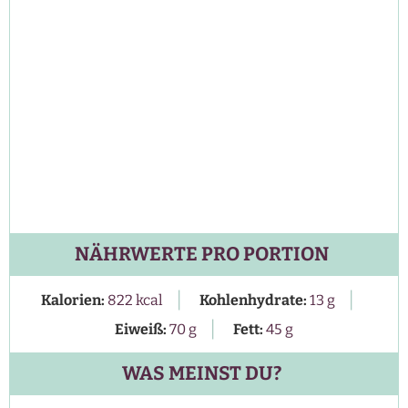
NÄHRWERTE PRO PORTION
|
|
Kalorien:
822
kcal
Kohlenhydrate:
13
g
|
Eiweiß:
70
g
Fett:
45
g
WAS MEINST DU?