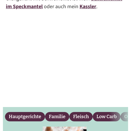
im Speckmantel
oder auch mein
Kassler
.
Hauptgerichte
Familie
Fleisch
Low Carb
Of