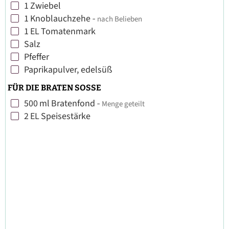
1
Zwiebel
▢
1
Knoblauchzehe
-
nach Belieben
▢
1
EL
Tomatenmark
▢
Salz
▢
Pfeffer
▢
Paprikapulver, edelsüß
▢
FÜR DIE BRATEN SOSSE
500
ml
Bratenfond
-
Menge geteilt
▢
2
EL
Speisestärke
▢