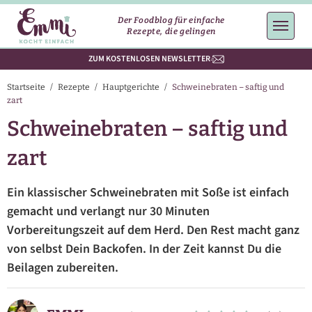
Der Foodblog für einfache
Rezepte, die gelingen
ZUM KOSTENLOSEN NEWSLETTER
Startseite
/
Rezepte
/
Hauptgerichte
/
Schweinebraten – saftig und
zart
Schweinebraten – saftig und
zart
Ein klassischer Schweinebraten mit Soße ist einfach
gemacht und verlangt nur 30 Minuten
Vorbereitungszeit auf dem Herd. Den Rest macht ganz
von selbst Dein Backofen. In der Zeit kannst Du die
Beilagen zubereiten.