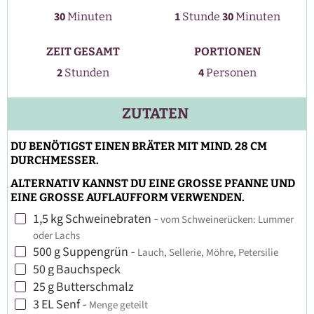
Stunde
Minuten
Minuten
30
1
30
Minuten
Stunde
Minuten
ZEIT GESAMT
PORTIONEN
Stunden
2
4
Stunden
Personen
ZUTATEN
DU BENÖTIGST EINEN BRÄTER MIT MIND. 28 CM
DURCHMESSER.
ALTERNATIV KANNST DU EINE GROSSE PFANNE UND
EINE GROSSE AUFLAUFFORM VERWENDEN.
1,5
kg
Schweinebraten
-
vom Schweinerücken: Lummer
▢
oder Lachs
500
g
Suppengrün
-
Lauch, Sellerie, Möhre, Petersilie
▢
50
g
Bauchspeck
▢
25
g
Butterschmalz
▢
3
EL
Senf
-
Menge geteilt
▢