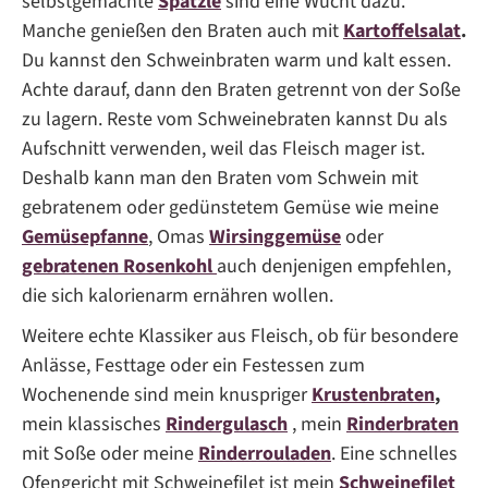
selbstgemachte
Spätzle
sind eine Wucht dazu.
Manche genießen den Braten auch mit
Kartoffelsalat
.
Du kannst den Schweinbraten warm und kalt essen.
Achte darauf, dann den Braten getrennt von der Soße
zu lagern. Reste vom Schweinebraten kannst Du als
Aufschnitt verwenden, weil das Fleisch mager ist.
Deshalb kann man den Braten vom Schwein mit
gebratenem oder gedünstetem Gemüse wie meine
Gemüsepfanne
, Omas
Wirsinggemüse
oder
gebratenen
Rosenkohl
auch denjenigen empfehlen,
die sich kalorienarm ernähren wollen.
Weitere echte Klassiker aus Fleisch, ob für besondere
Anlässe, Festtage oder ein Festessen zum
Wochenende sind mein knuspriger
Krustenbraten
,
mein klassisches
Rindergulasch
, mein
Rinderbraten
mit Soße oder meine
Rinderrouladen
. Eine schnelles
Ofengericht mit Schweinefilet ist mein
Schweinefilet