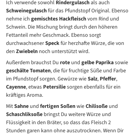
Ich verwende sowohl
Rindergulasch
als auch
Schweinegulasch
für das Pfundstopf Original. Ebenso
nehme ich
gemischtes Hackfleisch
vom Rind und
Schwein. Die Mischung bringt durch den höheren
Fettanteil mehr Geschmack. Ebenso sorgt
durchwachsener
Speck
für herzhafte Würze, die von
den
Zwiebeln
noch unterstützt wird.
Außerdem brauchst Du
rote
und
gelbe Paprika
sowie
geschälte Tomaten
, die für fruchtige Süße und Farbe
im Pfundstopf sorgen. Gewürze wie
Salz
,
Pfeffer
,
Cayenne
, etwas
Petersilie
sorgen ebenfalls für ein
kräftiges Aroma.
Mit
Sahne
und
fertigen Soßen
wie
Chilisoße
und
Schaschliksoße
bringst Du weitere Würze und
Flüssigkeit in den Bräter, so dass das Fleisch 2
Stunden garen kann ohne auszutrocknen. Wenn Dir