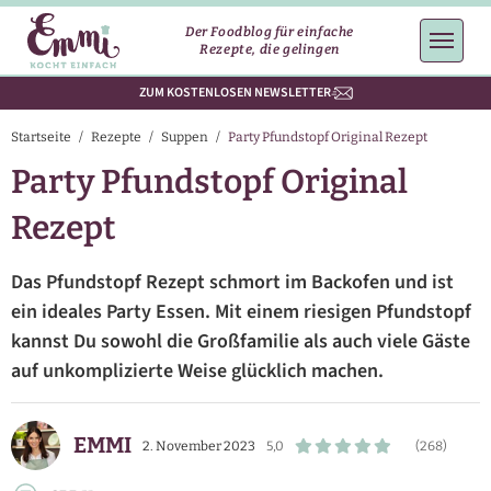
Der Foodblog für einfache
Rezepte, die gelingen
ZUM KOSTENLOSEN NEWSLETTER
Startseite
/
Rezepte
/
Suppen
/
Party Pfundstopf Original Rezept
Party Pfundstopf Original
Rezept
Das Pfundstopf Rezept schmort im Backofen und ist
ein ideales Party Essen. Mit einem riesigen Pfundstopf
kannst Du sowohl die Großfamilie als auch viele Gäste
auf unkomplizierte Weise glücklich machen.
EMMI
2. November 2023
5,0
(268)