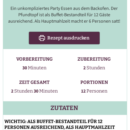
Ein unkompliziertes Party Essen aus dem Backofen. Der
Pfundtopf ist als Buffet-Bestandteil für 12 Gäste
ausreichend. Als Hauptmahlzeit macht er 6 Personen satt!
Rezept ausdrucken
VORBEREITUNG
ZUBEREITUNG
Stunden
Minuten
30
2
Minuten
Stunden
ZEIT GESAMT
PORTIONEN
Stunden
Minuten
2
30
12
Stunden
Minuten
Personen
ZUTATEN
WICHTIG: ALS BUFFET-BESTANDTEIL FÜR 12
PERSONEN AUSREICHEND, ALS HAUPTMAHLZEIT