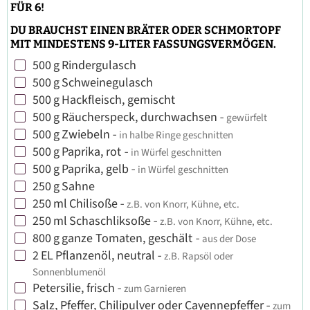
FÜR 6!
DU BRAUCHST EINEN BRÄTER ODER SCHMORTOPF
MIT MINDESTENS 9-LITER FASSUNGSVERMÖGEN.
500
g
Rindergulasch
▢
500
g
Schweinegulasch
▢
500
g
Hackfleisch, gemischt
▢
500
g
Räucherspeck, durchwachsen
-
gewürfelt
▢
500
g
Zwiebeln
-
in halbe Ringe geschnitten
▢
500
g
Paprika, rot
-
in Würfel geschnitten
▢
500
g
Paprika, gelb
-
in Würfel geschnitten
▢
250
g
Sahne
▢
250
ml
Chilisoße
-
z.B. von Knorr, Kühne, etc.
▢
250
ml
Schaschliksoße
-
z.B. von Knorr, Kühne, etc.
▢
800
g
ganze Tomaten, geschält
-
aus der Dose
▢
2
EL
Pflanzenöl, neutral
-
z.B. Rapsöl oder
▢
Sonnenblumenöl
Petersilie, frisch
-
zum Garnieren
▢
Salz, Pfeffer, Chilipulver oder Cayennepfeffer
-
zum
▢